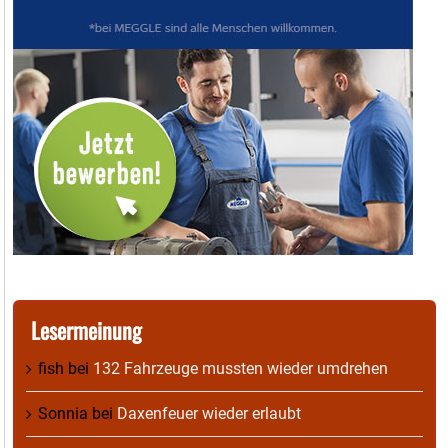
Lesermeinung
fish
bei
132 Fahrzeuge mussten wieder umdrehen
Sonnia
bei
Daxenfeuer wieder erlaubt