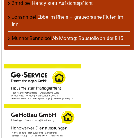
3mrd
bei
Handy statt Aufsichtspflicht
Johann
bei
Ebbe im Rhein – grauebraune Fluten im
Inn
Munner Benne
bei
Ab Montag: Baustelle an der B15