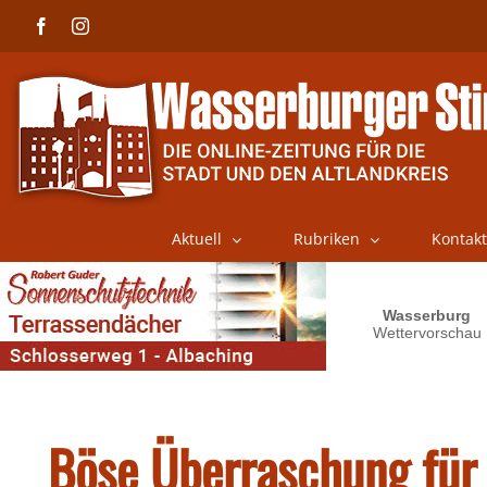
Skip
Facebook
Instagram
to
content
Aktuell
Rubriken
Kontakt
Böse Überraschung für