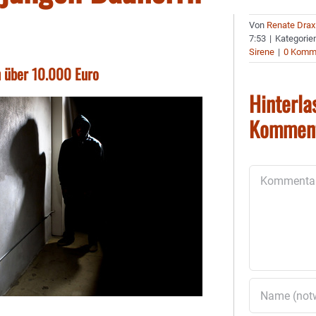
Von
Renate Drax
7:53
|
Kategorie
Sirene
|
0 Komm
n über 10.000 Euro
Hinterla
Kommen
Kommentar