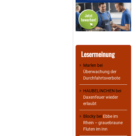
Lesermeinung
Marlen
bei
Überwachung der
Durchfahrtsverbote
HAUBELINCHEN
bei
Daxenfeuer wieder
erlaubt
Blocky
bei
Ebbe im
Rhein – grauebraune
Fluten im Inn