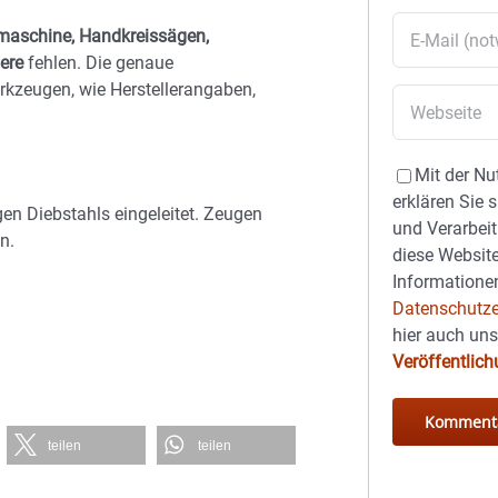
maschine, Handkreissägen,
ere
fehlen. Die genaue
kzeugen, wie Herstellerangaben,
Mit der Nu
erklären Sie 
en Diebstahls eingeleitet. Zeugen
und Verarbeit
n.
diese Website
Informationen
Datenschutze
hier auch un
Veröffentlic
teilen
teilen