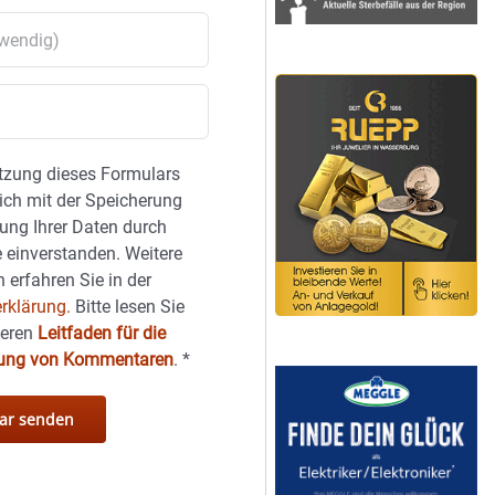
tzung dieses Formulars
sich mit der Speicherung
ung Ihrer Daten durch
 einverstanden. Weitere
 erfahren Sie in der
rklärung.
Bitte lesen Sie
seren
Leitfaden für die
hung von Kommentaren
.
*