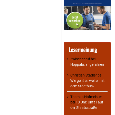
Lesermeinung
Zwischenruf
bei
Hoppala, angefahren
Christian Stadler
bei
Wie geht es weiter mit
dem Stadtbus?
Thomas Hofmeister
bei
13 Uhr: Unfall auf
der Staatsstraße