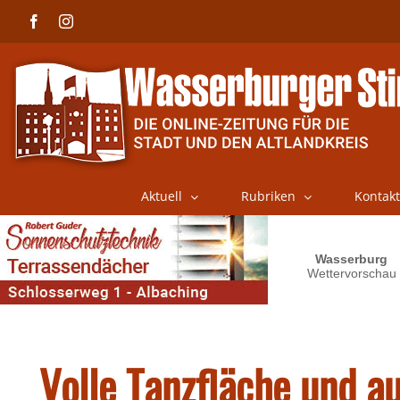
Skip
Facebook
Instagram
to
content
Aktuell
Rubriken
Kontakt
Volle Tanzfläche und 