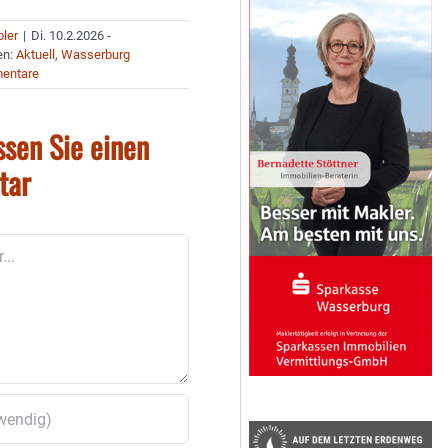
bler
|
Di. 10.2.2026 -
en:
Aktuell
,
Wasserburg
entare
ssen Sie einen
tar