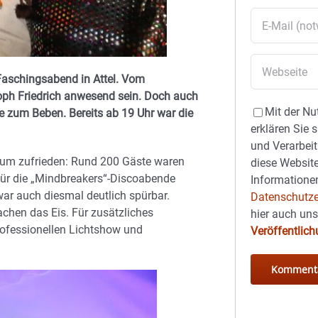
Faschingsabend in Attel. Vom
oph Friedrich anwesend sein. Doch auch
Mit der Nu
e zum Beben. Bereits ab 19 Uhr war die
erklären Sie 
und Verarbeit
undum zufrieden: Rund 200 Gäste waren
diese Website
für die „Mindbreakers“-Discoabende
Informationen
r auch diesmal deutlich spürbar.
Datenschutze
achen das Eis. Für zusätzliches
hier auch un
rofessionellen Lichtshow und
Veröffentlic