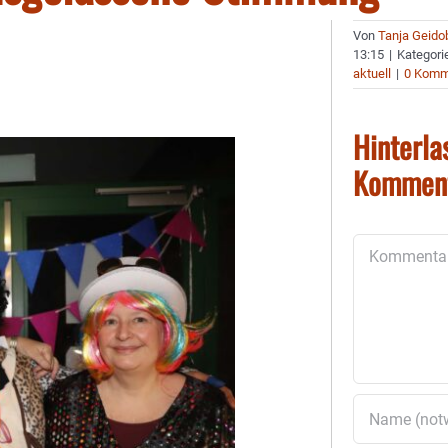
Von
Tanja Geido
13:15
|
Kategori
aktuell
|
0 Komm
Hinterla
Kommen
Kommentar