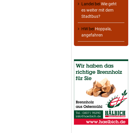
Landei
bei
Wie geht
es weiter mit dem
Stadtbus?
HW
bei
Hoppala,
angefahren