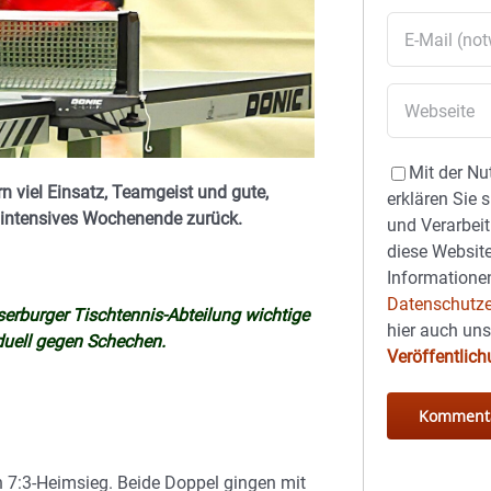
Mit der Nu
n viel Einsatz, Teamgeist und gute,
erklären Sie 
n intensives Wochenende zurück.
und Verarbeit
diese Website
Informationen
Datenschutze
serburger Tischtennis-Abteilung wichtige
hier auch un
duell gegen Schechen.
Veröffentlic
n 7:3-Heimsieg. Beide Doppel gingen mit