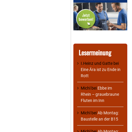
Lesermeinung
I.Heinz und Gatte
bei
Eine Ära ist zu Ende in
Rott
Michl
bei
Ebbe im
Rhein – grauebraune
Fluten im Inn
Michl
bei
Ab Montag:
Baustelle an der B15
Michl
bei
Ab Montag: