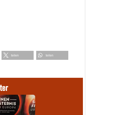
teilen
teilen
ter