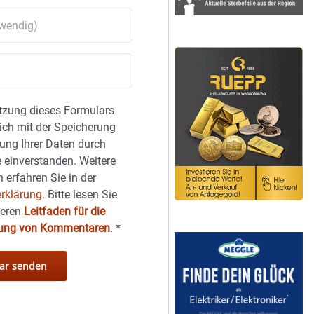
tzung dieses Formulars
sich mit der Speicherung
ung Ihrer Daten durch
 einverstanden. Weitere
 erfahren Sie in der
rklärung.
Bitte lesen Sie
seren
Leitfaden für die
hung von Kommentaren
.
*