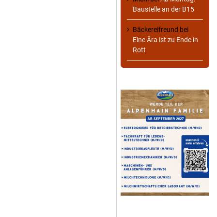
Baustelle an der B15
Bäckereifreund
bei
Eine Ära ist zu Ende in
Rott