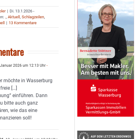
bler
|
Di. 13.1.2026 -
en:
.
,
Aktuell
,
Schlagzeilen
,
ell
|
13 Kommentare
entare
 Januar 2026 um 12:13 Uhr
-
r möchte in Wasserburg
freie […]
uung“ einführen. Dann
u bitte auch ganz
ären, wie das eine
anzieren soll!