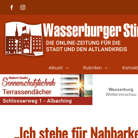
Skip
Facebook
Instagram
to
content
Aktuell
Rubriken
Kontakt
„Ich stehe für Nahbark