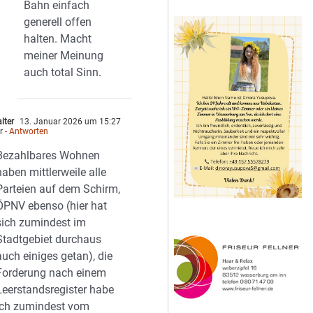
Bahn einfach
generell offen
halten. Macht
meiner Meinung
auch total Sinn.
lter
13. Januar 2026 um 15:27
r
- Antworten
Bezahlbares Wohnen
haben mittlerweile alle
Parteien auf dem Schirm,
ÖPNV ebenso (hier hat
sich zumindest im
Stadtgebiet durchaus
auch einiges getan), die
Forderung nach einem
Leerstandsregister habe
ich zumindest vom