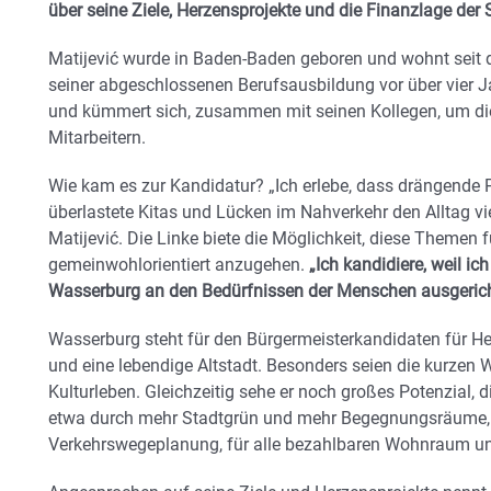
über seine Ziele, Herzensprojekte und die Finanzlage der 
Matijević wurde in Baden-Baden geboren und wohnt seit d
seiner abgeschlossenen Berufsausbildung vor über vier Ja
und kümmert sich, zusammen mit seinen Kollegen, um di
Mitarbeitern.
Wie kam es zur Kandidatur? „Ich erlebe, dass drängende 
überlastete Kitas und Lücken im Nahverkehr den Alltag vi
Matijević. Die Linke biete die Möglichkeit, diese Themen f
gemeinwohlorientiert anzugehen.
„Ich kandidiere, weil i
Wasserburg an den Bedürfnissen der Menschen ausgericht
Wasserburg steht für den Bürgermeisterkandidaten für Her
und eine lebendige Altstadt. Besonders seien die kurzen W
Kulturleben. Gleichzeitig sehe er noch großes Potenzial, 
etwa durch mehr Stadtgrün und mehr Begegnungsräume, 
Verkehrswegeplanung, für alle bezahlbaren Wohnraum u