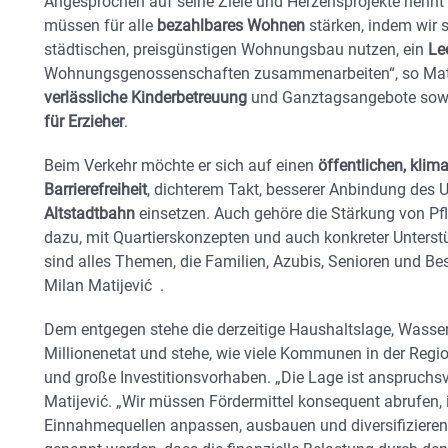
Angesprochen auf seine Ziele und Herzensprojekte nennt 
müssen für alle
bezahlbares Wohnen
stärken, indem wir s
städtischen, preisgünstigen Wohnungsbau nutzen, ein
Le
Wohnungsgenossenschaften zusammenarbeiten“, so Matij
verlässliche Kinderbetreuung
und Ganztagsangebote sowi
für Erzieher
.
Beim Verkehr möchte er sich auf einen
öffentlichen, klim
Barrierefreiheit
, dichterem Takt, besserer Anbindung des
Altstadtbahn
einsetzen. Auch gehöre die Stärkung von Pf
dazu, mit Quartierskonzepten und auch konkreter Unterst
sind alles Themen, die Familien, Azubis, Senioren und Besc
Milan Matijević .
Dem entgegen stehe die derzeitige Haushaltslage, Wasser
Millionenetat und stehe, wie viele Kommunen in der Regio
und große Investitionsvorhaben. „Die Lage ist anspruchsvo
Matijević. „Wir müssen Fördermittel konsequent abrufen
Einnahmequellen anpassen, ausbauen und diversifizieren.