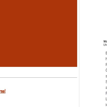
Wa
Uh
rne!