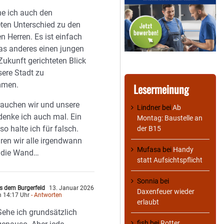
e ich auch den
ten Unterschied zu den
n Herren. Es ist einfach
as anderes einen jungen
 Zukunft gerichteten Blick
sere Stadt zu
mmen.
Lesermeinung
auchen wir und unsere
Lindner
bei
Ab
denke ich auch mal. Ein
Montag: Baustelle an
 so halte ich für falsch.
der B15
ren wir alle irgendwann
Mufasa
bei
Handy
 die Wand…
statt Aufsichtspflicht
Sonnia
bei
s dem Burgerfeld
13. Januar 2026
Daxenfeuer wieder
 14:17 Uhr
- Antworten
erlaubt
Sehe ich grundsätzlich
fish
bei
Rotter