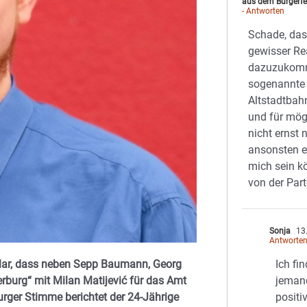
aus dem Burgerfe
- Antworten
Schade, das
gewisser Rea
dazuzukomm
sogenannte 
Altstadtbahn
und für mögl
nicht ernst
ansonsten ec
mich sein k
von der Part
Sonja
13.
Antworte
 klar, dass neben Sepp Baumann, Georg
Ich fi
rburg“ mit Milan Matijević für das Amt
jeman
urger Stimme berichtet der 24-Jährige
positi