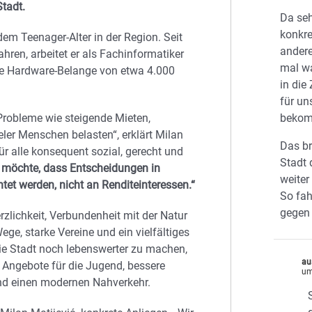
Stadt.
Da seh
konkre
em Teenager-Alter in der Region. Seit
andere
hren, arbeitet er als Fachinformatiker
mal w
e Hardware-Belange von etwa 4.000
in die
für un
Probleme wie steigende Mieten,
beko
eler Menschen belasten“, erklärt Milan
Das br
ür alle konsequent sozial, gerecht und
Stadt 
ch möchte, dass Entscheidungen in
weiter
et werden, nicht an Renditeinteressen.“
So fah
gegen
zlichkeit, Verbundenheit mit der Natur
ege, starke Vereine und ein vielfältiges
die Stadt noch lebenswerter zu machen,
au
Angebote für die Jugend, bessere
um
nd einen modernen Nahverkehr.