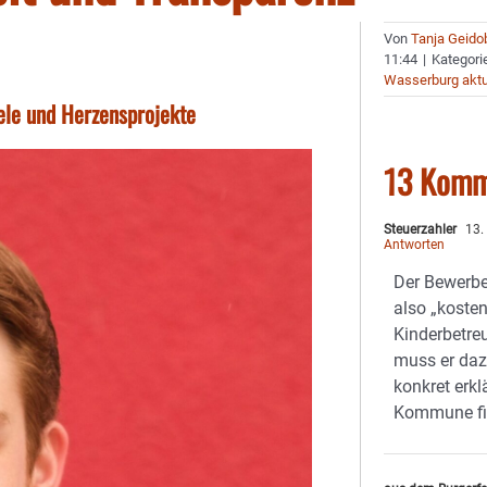
Von
Tanja Geido
11:44
|
Kategori
Wasserburg aktu
ele und Herzensprojekte
13 Komm
Steuerzahler
13.
Antworten
Der Bewerbe
also „kosten
Kinderbetre
muss er daz
konkret erkl
Kommune fin