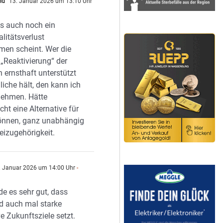
ld
13. Januar 2026 um 13:10 Uhr
s auch noch ein
litätsverlust
en scheint. Wer die
„Reaktivierung“ der
 ernsthaft unterstützt
iche hält, den kann ich
 nehmen. Hätte
ht eine Alternative für
önnen, ganz unabhängig
eizugehörigkeit.
 Januar 2026 um 14:00 Uhr
-
n
nde es sehr gut, dass
d auch mal starke
ve Zukunftsziele setzt.