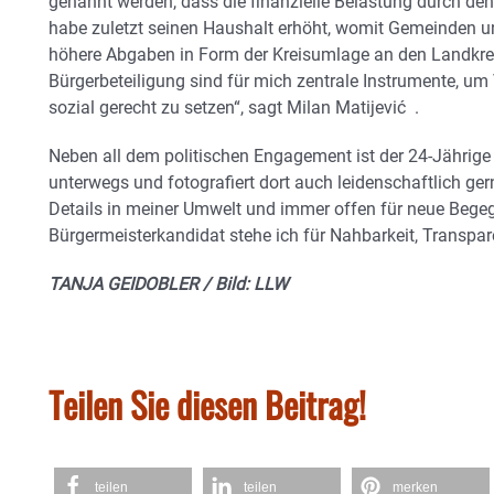
genannt werden, dass die finanzielle Belastung durch den
habe zuletzt seinen Haushalt erhöht, womit Gemeinden u
höhere Abgaben in Form der Kreisumlage an den Landkre
Bürgerbeteiligung sind für mich zentrale Instrumente, um
sozial gerecht zu setzen“, sagt Milan Matijević .
Neben all dem politischen Engagement ist der 24-Jährige 
unterwegs und fotografiert dort auch leidenschaftlich ge
Details in meiner Umwelt und immer offen für neue Bege
Bürgermeisterkandidat stehe ich für Nahbarkeit, Transp
TANJA GEIDOBLER / Bild: LLW
Teilen Sie diesen Beitrag!
teilen
teilen
merken