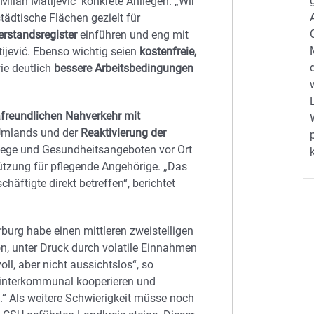
Milan Matijević konkrete Anliegen. „Wir
tädtische Flächen gezielt für
erstandsregister
einführen und eng mit
ević. Ebenso wichtig seien
kostenfreie,
e deutlich
bessere Arbeitsbedingungen
afreundlichen Nahverkehr mit
 Umlands und der
Reaktivierung der
lege und Gesundheitsangeboten vor Ort
ützung für pflegende Angehörige. „Das
häftigte direkt betreffen“, berichtet
burg habe einen mittleren zweistelligen
n, unter Druck durch volatile Einnahmen
ll, aber nicht aussichtslos“, so
, interkommunal kooperieren und
“ Als weitere Schwierigkeit müsse noch