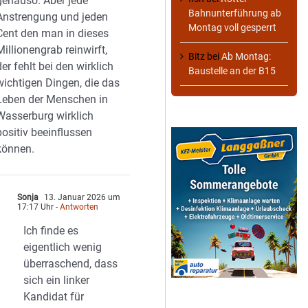
genauso. Aber jede
Bahnunterführung ab
Anstrengung und jeden
Montag voll gesperrt
Cent den man in dieses
Millionengrab reinwirft,
Bitz
bei
Ab Montag:
der fehlt bei den wirklich
Baustelle an der B15
wichtigen Dingen, die das
Leben der Menschen in
Wasserburg wirklich
positiv beeinflussen
können.
Sonja
13. Januar 2026 um
17:17 Uhr
- Antworten
Ich finde es
eigentlich wenig
überraschend, dass
sich ein linker
Kandidat für