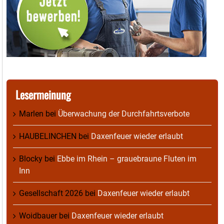
Lesermeinung
Marlen
bei
Überwachung der Durchfahrtsverbote
HAUBELINCHEN
bei
Daxenfeuer wieder erlaubt
Blocky
bei
Ebbe im Rhein – grauebraune Fluten im
Inn
Gesellschaft 2026
bei
Daxenfeuer wieder erlaubt
Woidbauer
bei
Daxenfeuer wieder erlaubt