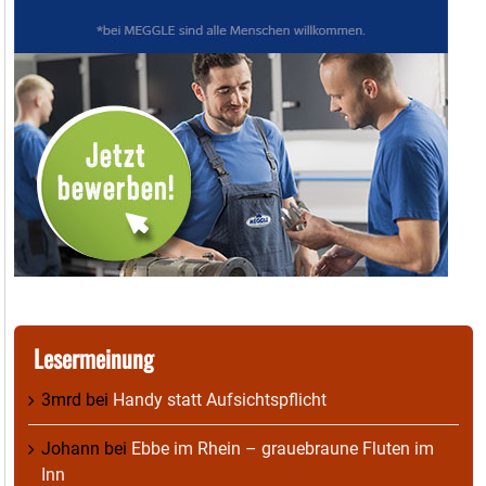
Lesermeinung
3mrd
bei
Handy statt Aufsichtspflicht
Johann
bei
Ebbe im Rhein – grauebraune Fluten im
Inn