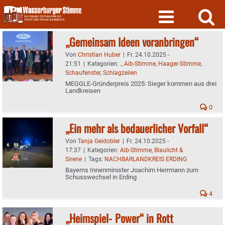
Skip
to
content
„Gemeinsam Ideen voranbringen“
Von
Christian Huber
|
Fr. 24.10.2025 -
21:51
|
Kategorien:
.
,
Aib-Stimme
,
Haager-Stimme
,
Schaufenster
,
Schlagzeilen
MEGGLE-Gründerpreis 2025: Sieger kommen aus drei
Landkreisen
0
„Ein mehr als bedauerlicher Vorfall“
Von
Tanja Geidobler
|
Fr. 24.10.2025 -
17:37
|
Kategorien:
Aib-Stimme
,
Blaulicht &
Sirene
|
Tags:
NACHBARLANDKREIS ERDING
Bayerns Innenminister Joachim Herrmann zum
Schusswechsel in Erding
4
„Heimspiel‐Power“ in Rott