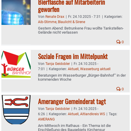
Bierflasche auf Mitarbeiterin
geworfen
Von
Renate Drax
|
Fr. 24.10.2025 - 7:31
|
Kategorien:
Aib-Stimme
,
Blaulicht & Sirene
Gestern Abend: Betrunkene Frau wollte Tankstellen-
Gelände nicht verlassen
0
Soziale Fragen im Mittelpunkt
Von
Tanja Geidobler
|
Fr. 24.10.2025 -
7:01
|
Kategorien:
Aktuell
,
Wasserburg aktuell
Beratungen im Wasserburger „Bürger-Bahnhof“ in der
kommenden Woche
0
Ameranger Gemeinderat tagt
Von
Tanja Geidobler
|
Fr. 24.10.2025 -
6:26
|
Kategorien:
Aktuell
,
Altlandkreis WS
|
Tags:
AMERANG
Am Mittwoch im Rathaus - Ein Thema ist die
Erschließung des Baugebiets Kirchensur