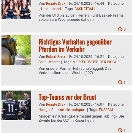
Von
Renate Drax
|
Fr. 24.10.2025 - 16:44
|
Kategorien:
.
,
Heimatsport
|
Tags:
BASKETBALL
Von der U10 bis zu den Herren: Fünf Basket-Teams
spielen am Wochenende daheim
0
Richtiges Verhalten gegenüber
Pferden im Verkehr
Von
Robert Berer
|
Fr. 24.10.2025 - 16:21
|
Kategorien:
Schaufenster
|
Tags:
VERKEHRSTIPP DER WOCHE
Von unserer Partner-Fahrschule Eggerl: Das
Verkehrsthema der Woche (297)
1
Top-Teams vor der Brust
Von
Renate Drax
|
Fr. 24.10.2025 - 16:07
|
Kategorien:
Haager-Stimme
,
Heimatsport
|
Tags:
FUSSBALL
Morgen ein Kreisliga-Heimspiel gegen Tüßling - Die
Zweite bei der U21 in Rosenheim
1