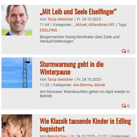
„Mit Leib und Seele Eiselfinger“
Von
Tanja Geidobler
|
Fr. 24.10.2025 -
11:44
|
Kategorien:
.
,
Aktuell
,
Altlandkreis WS
|
Tags:
EISELFING
Bürgermeister Georg Reinthaler über Ziele und
Herausforderungen
0
Sturmwarnung geht in die
Winterpause
Von
Tanja Geidobler
|
Fr. 24.10.2025 -
11:28
|
Kategorien:
Aib-Stimme
,
Aktuell
Am Simssee: Warnleuchten gehen im April wieder in
Betrieb
0
Wie Klassik tausende Kinder in Edling
begeistert
Von
Renate Drax
|
Fr. 24.10.2025 - 11:07
|
Kategorien: