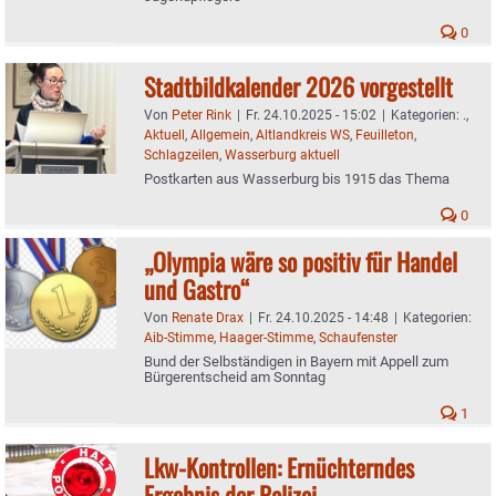
0
Stadtbildkalender 2026 vorgestellt
Von
Peter Rink
|
Fr. 24.10.2025 - 15:02
|
Kategorien:
.
,
Aktuell
,
Allgemein
,
Altlandkreis WS
,
Feuilleton
,
Schlagzeilen
,
Wasserburg aktuell
Postkarten aus Wasserburg bis 1915 das Thema
0
„Olympia wäre so positiv für Handel
und Gastro“
Von
Renate Drax
|
Fr. 24.10.2025 - 14:48
|
Kategorien:
Aib-Stimme
,
Haager-Stimme
,
Schaufenster
Bund der Selbständigen in Bayern mit Appell zum
Bürgerentscheid am Sonntag
1
Lkw-Kontrollen: Ernüchterndes
Ergebnis der Polizei