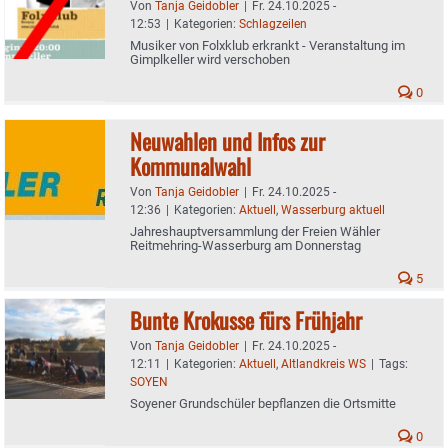
Von
Tanja Geidobler
|
Fr. 24.10.2025 -
12:53
|
Kategorien:
Schlagzeilen
Musiker von Folxklub erkrankt - Veranstaltung im
Gimplkeller wird verschoben
0
Neuwahlen und Infos zur
Kommunalwahl
Von
Tanja Geidobler
|
Fr. 24.10.2025 -
12:36
|
Kategorien:
Aktuell
,
Wasserburg aktuell
Jahreshauptversammlung der Freien Wähler
Reitmehring-Wasserburg am Donnerstag
5
Bunte Krokusse fürs Frühjahr
Von
Tanja Geidobler
|
Fr. 24.10.2025 -
12:11
|
Kategorien:
Aktuell
,
Altlandkreis WS
|
Tags:
SOYEN
Soyener Grundschüler bepflanzen die Ortsmitte
0