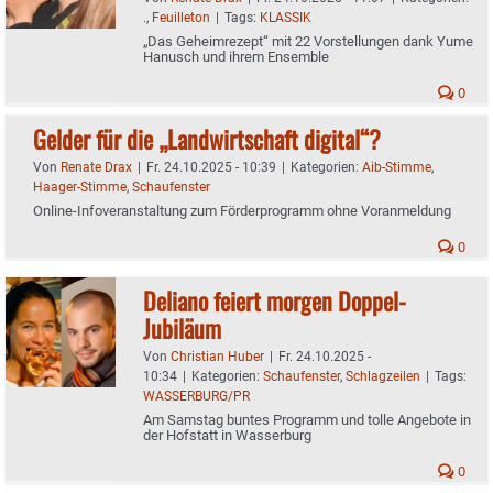
.
,
Feuilleton
|
Tags:
KLASSIK
„Das Geheimrezept“ mit 22 Vorstellungen dank Yume
Hanusch und ihrem Ensemble
0
Gelder für die „Landwirtschaft digital“?
Von
Renate Drax
|
Fr. 24.10.2025 - 10:39
|
Kategorien:
Aib-Stimme
,
Haager-Stimme
,
Schaufenster
Online-Infoveranstaltung zum Förderprogramm ohne Voranmeldung
0
Deliano feiert morgen Doppel-
Jubiläum
Von
Christian Huber
|
Fr. 24.10.2025 -
10:34
|
Kategorien:
Schaufenster
,
Schlagzeilen
|
Tags:
WASSERBURG/PR
Am Samstag buntes Programm und tolle Angebote in
der Hofstatt in Wasserburg
0