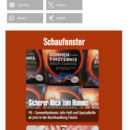
merken
teilen
teilen
teilen
Schaufenster