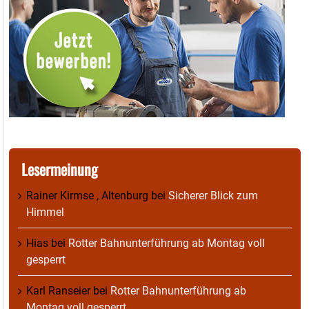
Lesermeinung
Rainer Kirmse , Altenburg
bei
Sicherer Blick zum
Himmel
Hias
bei
Rotter Bahnunterführung ab Montag voll
gesperrt
Karl Ranseier
bei
Rotter Bahnunterführung ab
Montag voll gesperrt