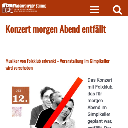
Skip
to
content
Konzert morgen Abend entfällt
Musiker von Folxklub erkrankt - Veranstaltung im Gimplkeller
wird verschoben
Das Konzert
mit Folxklub,
das für
morgen
Abend im
Gimplkeller
geplant war,