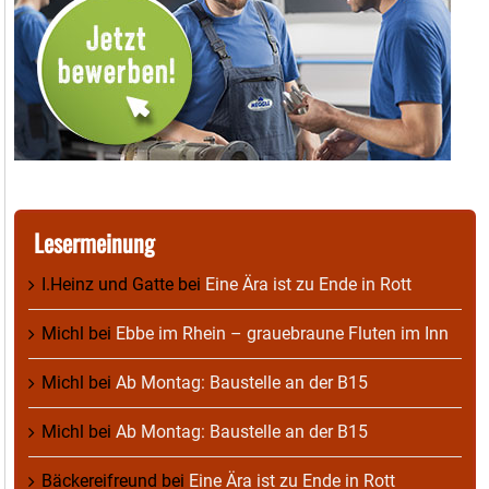
Lesermeinung
I.Heinz und Gatte
bei
Eine Ära ist zu Ende in Rott
Michl
bei
Ebbe im Rhein – grauebraune Fluten im Inn
Michl
bei
Ab Montag: Baustelle an der B15
Michl
bei
Ab Montag: Baustelle an der B15
Bäckereifreund
bei
Eine Ära ist zu Ende in Rott