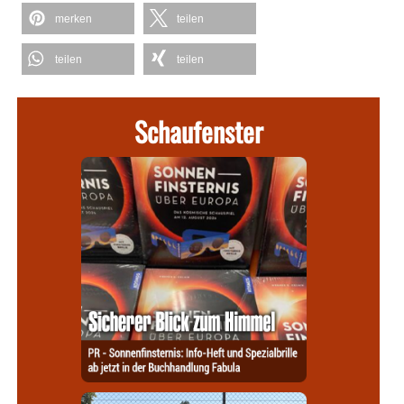
merken
teilen
teilen
teilen
Schaufenster