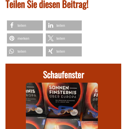
Teilen Sie diesen Beitrag!
teilen
teilen
merken
teilen
teilen
teilen
Schaufenster