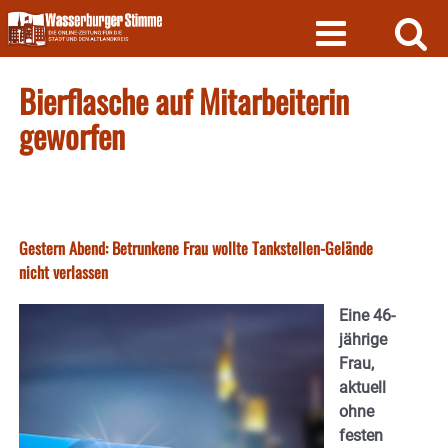
Skip
to
content
Bierflasche auf Mitarbeiterin
geworfen
Gestern Abend: Betrunkene Frau wollte Tankstellen-Gelände
nicht verlassen
Eine 46-
jährige
Frau,
aktuell
ohne
festen