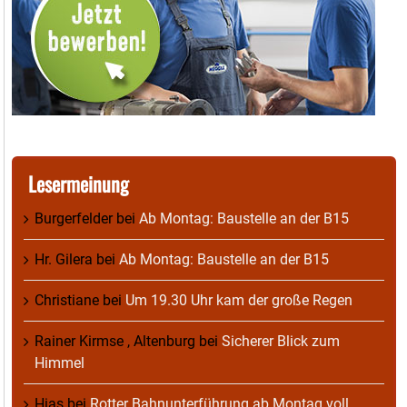
Lesermeinung
Burgerfelder
bei
Ab Montag: Baustelle an der B15
Hr. Gilera
bei
Ab Montag: Baustelle an der B15
Christiane
bei
Um 19.30 Uhr kam der große Regen
Rainer Kirmse , Altenburg
bei
Sicherer Blick zum
Himmel
Hias
bei
Rotter Bahnunterführung ab Montag voll