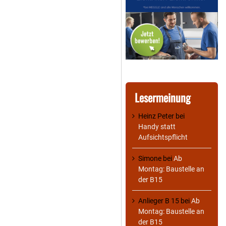
Lesermeinung
Heinz Peter
bei
Handy statt
Aufsichtspflicht
Simone
bei
Ab
Montag: Baustelle an
der B15
Anlieger B 15
bei
Ab
Montag: Baustelle an
der B15