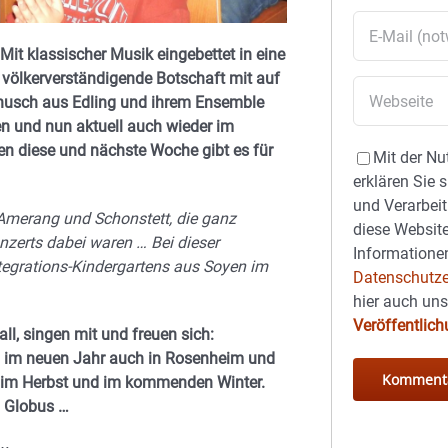
t klassischer Musik eingebettet in eine
 völkerverständigende Botschaft mit auf
nusch aus Edling und ihrem Ensemble
ren und nun aktuell auch wieder im
en diese und nächste Woche gibt es für
Mit der Nu
erklären Sie 
und Verarbeit
s Amerang und Schonstett, die ganz
diese Website
nzerts dabei waren … Bei dieser
Informationen
egrations-Kindergartens aus Soyen im
Datenschutze
hier auch un
Veröffentlic
l, singen mit und freuen sich:
nd im neuen Jahr auch in Rosenheim und
zt im Herbst und im kommenden Winter.
n Globus …