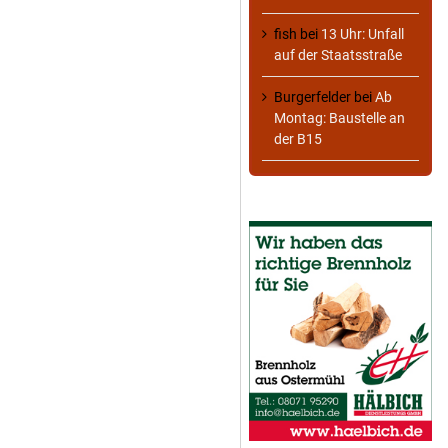
fish
bei
13 Uhr: Unfall
auf der Staatsstraße
Burgerfelder
bei
Ab
Montag: Baustelle an
der B15