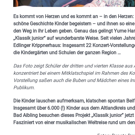
Es kommt von Herzen und es kommt an – in den Herzen: Mi
schöne Geschichte Kinder begeistern – und ihnen so eine
den Weg in ihr Leben geben. Genau das gelingt Yume Ha
„Klassik junior“ auf wunderbarste Weise. Seit vielen Jah
Edlinger Krippnerhaus: Insgesamt 22 Konzert-Vorstellung
die Kindergärten und Schulen der ganzen Region …
Das Foto zeigt Schüler der dritten und vierten Klasse au
konzentriert bei einem Mitklatschspiel im Rahmen des Ko
Vorstellung saßen auch die Buben und Mädchen eines Int
Publikum.
Die Kinder lauschen aufmerksam, klatschen spontan Beifal
Insgesamt über 6.000 (!) Kinder aus dem Altlandkreis u
Bad Aibling besuchen dieses Projekt „Klassik junior” jet
Fasziniert von einer musikalischen Weltreise rund um de