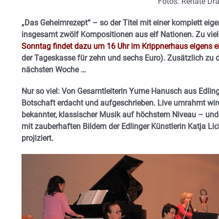
Fotos: Renate Dr
„Das Geheimrezept“ – so der Titel mit einer komplett e
insgesamt zwölf Kompositionen aus elf Nationen.
Zu vie
Sonntag findet dazu um 16 Uhr im Krippnerhaus eigens ei
der Tageskasse für zehn und sechs Euro). Zusätzlich zu d
nächsten Woche …
Nur so viel: Von Gesamtleiterin Yume Hanusch aus Edling 
Botschaft erdacht und aufgeschrieben. Live umrahmt wird
bekannter, klassischer Musik auf höchstem Niveau – und
mit zauberhaften Bildern der Edlinger Künstlerin Katja L
projiziert.