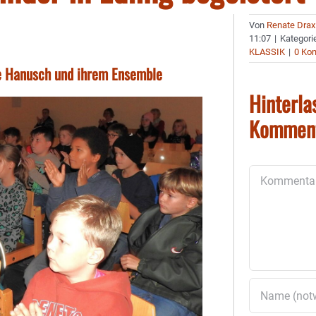
Von
Renate Drax
11:07
|
Kategori
KLASSIK
|
0 Ko
e Hanusch und ihrem Ensemble
Hinterla
Kommen
Kommentar