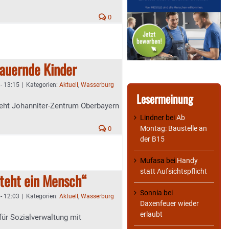
0
rauernde Kinder
 - 13:15
|
Kategorien:
Aktuell
,
Wasserburg
Lesermeinung
ieht Johanniter-Zentrum Oberbayern
Lindner
bei
Ab
Montag: Baustelle an
0
der B15
Mufasa
bei
Handy
statt Aufsichtspflicht
steht ein Mensch“
Sonnia
bei
 - 12:03
|
Kategorien:
Aktuell
,
Wasserburg
Daxenfeuer wieder
erlaubt
ür Sozialverwaltung mit