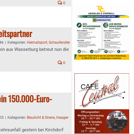
0
itspartner
:46
|
Kategorien:
Heimatsport
,
Schaufenster
in aus Wasserburg betreut nun die
0
ein 150.000-Euro-
:05
|
Kategorien:
Blaulicht & Sirene
,
Haager-
ehrsunfall gestern bei Kirchdorf