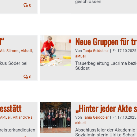
geschlossen
0
d“
Neue Gruppen für t
Aib-Stimme
,
Aktuell
,
Von
Tanja Geidobler
|
Fr. 17.10.2025
aktuell
kus Söder bei
Trauerbegleitung Lacrima bez
Südost
0
esstätt
„Hinter jeder Akte 
Aktuell
,
Altlandkreis
Von
Tanja Geidobler
|
Fr. 17.10.2025
aktuell
meisterkandidaten
Abschlussfeier der Akademie f
Sozialministerin Ulrike Scharf