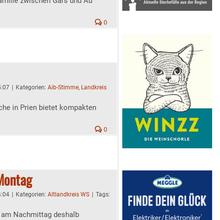
amilie zwischen Gars und Au
0
5:07
|
Kategorien:
Aib-Stimme
,
Landkreis
iche in Prien bietet kompakten
0
 Montag
4:04
|
Kategorien:
Altlandkreis WS
|
Tags:
g am Nachmittag deshalb