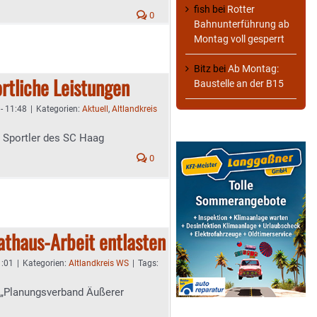
fish
bei
Rotter
0
Bahnunterführung ab
Montag voll gesperrt
Bitz
bei
Ab Montag:
ortliche Leistungen
Baustelle an der B15
 - 11:48
|
Kategorien:
Aktuell
,
Altlandkreis
n Sportler des SC Haag
0
Rathaus-Arbeit entlasten
1:01
|
Kategorien:
Altlandkreis WS
|
Tags:
 „Planungsverband Äußerer