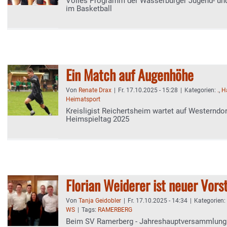
Volles Programm der Wasserburger Jugend- u
im Basketball
Ein Match auf Augenhöhe
Von
Renate Drax
|
Fr. 17.10.2025 - 15:28
|
Kategorien:
.
,
H
Heimatsport
Kreisligist Reichertsheim wartet auf Westerndorf
Heimspieltag 2025
Florian Weiderer ist neuer Vors
Von
Tanja Geidobler
|
Fr. 17.10.2025 - 14:34
|
Kategorien:
WS
|
Tags:
RAMERBERG
Beim SV Ramerberg - Jahreshauptversammlung