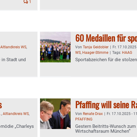
1
60 Medaillen für sp
:
Altlandkreis WS
,
Von
Tanja Geidobler
|
Fr. 17.10.2025
WS
,
Haager-Stimme
|
Tags:
HAAG
 in Stadt und
Sportabzeichen für die stolze
s
Pfaffing will seine 
:
.
,
Altlandkreis WS
,
Von
Renate Drax
|
Fr. 17.10.2025 - 1
PFAFFING
Komödie „Charleys
Gestern Beitritts-Wunsch zum
Wirtschaftsraum München“