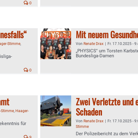
0
nesfalls“
Mit neuem Gesundhe
ager-Stimme
,
Von
Renate Drax
|
Fr. 17.10.2025 - 9
„PHYSICS" um Torsten Karbste
Bundesliga-Damen
sliga-
0
mmt
Zwei Verletzte und 
Schaden
b-Stimme
,
Haager-
Von
Renate Drax
|
Fr. 17.10.2025 - 9
ekenntnis für
Stimme
Der Polizeibericht zu dem Verk
9