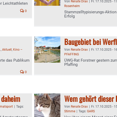
Von
Renate Drax
|
Fr. 17.10.2025 - 1
r Leichtathleten
Rosenheim
0
Stammzelltypisierungs-Aktion
Erfolg
Baugebiet bei Werfl
.
,
Aktuell
,
Kino –
Von
Renate Drax
|
Fr. 17.10.2025 - 1
PFAFFING
rte das Publikum
ÜWG-Rat Forstner gestern zu
Pfaffing
0
s daheim
Wem gehört dieser 
matsport
|
Tags:
Von
Renate Drax
|
Fr. 17.10.2025 - 1
Stimme
|
Tags:
GARS