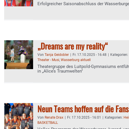
Erfolgreicher Saisonabschluss der Wasserburge
„Dreams are my reality“
Von
Tanja Geidobler
|
Fr. 17.10.2025 - 16:48
|
Kategorien:
Theater - Musi
,
Wasserburg aktuell
Theatergruppe des Luitpold-Gymnasiums entfüh
in „Alice’s Traumwelten"
Neun Teams hoffen auf die Fan
Von
Renate Drax
|
Fr. 17.10.2025 - 16:01
|
Kategorien:
Hei
BASKETBALL