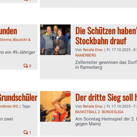
tunden
Die Schützen haben’
Stockbahn drauf
Stimme
,
Blaulicht &
Von
Renate Drax
|
Fr. 17.10.2025 - 8
nn ein 49-Jähriger
RAMERBERG
Zellerreiter gewinnen das Do
0
in Ramerberg
 Grundschüler
Der dritte Sieg soll 
andkreis WS
|
Tags:
Von
Renate Drax
|
Fr. 17.10.2025 - 7
BASKETBALL 2. BUNDESLIGA
on zwei
Am Sonntag Heimspiel der 2. 
gegen Mainz
1