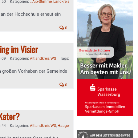
7:50
|
Kategorien:
.
,
Aib-Stimme
,
Landkreis
 an der Hochschule erneut ein
0
ing im Visier
6:09
|
Kategorien:
Altlandkreis WS
|
Tags:
m großen Vorhaben der Gemeinde
0
Kater?
5:44
|
Kategorien:
Altlandkreis WS
,
Haager-