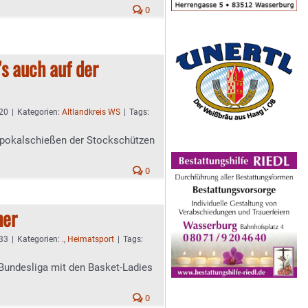
0
s auch auf der
:20
|
Kategorien:
Altlandkreis WS
|
Tags:
rfpokalschießen der Stockschützen
0
her
:33
|
Kategorien:
.
,
Heimatsport
|
Tags:
Bundesliga mit den Basket-Ladies
0