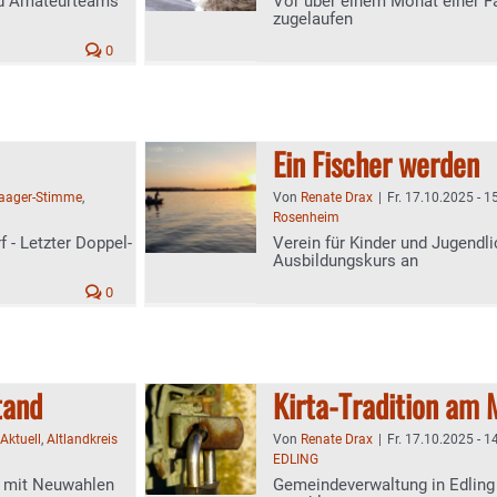
nd Amateurteams
Vor über einem Monat einer F
zugelaufen
0
Ein Fischer werden
aager-Stimme
,
Von
Renate Drax
|
Fr. 17.10.2025 - 1
Rosenheim
 - Letzter Doppel-
Verein für Kinder und Jugendl
Ausbildungskurs an
0
tand
Kirta-Tradition am
Aktuell
,
Altlandkreis
Von
Renate Drax
|
Fr. 17.10.2025 - 1
EDLING
 mit Neuwahlen
Gemeindeverwaltung in Edlin