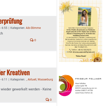
gerprüfung
- 6:55
|
Kategorien:
Aib-Stimme
ch
0
der Kreativen
- 6:11
|
Kategorien:
.
,
Aktuell
,
Wasserburg
ieder gewerkelt werden - Keine
0