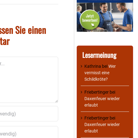
ssen Sie einen
tar
Lesermeinung
Kathrina
bei
Wer
vermisst eine
Schildkröte?
Friebertinger
bei
Daxenfeuer wieder
erlaubt
Friebertinger
bei
Daxenfeuer wieder
erlaubt