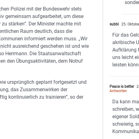
sonder
hen Polizei mit der Bundeswehr stets
ensiv gemeinsam aufgearbeitet, um diese
zu stärken“. Der Minister machte mit
subbi
25. Oktob
entlichen Raum deutlich, dass die
Für das Geld
e Kommunen informiert werden muss. „Wir
akribische 
 nicht ausreichend geschehen ist und wie
Aufklärung f
, so Herrmann. Die Staatsanwaltschaft
uns leicht 
n den Übungsaktivitäten, dem Notruf
leisten könn
e ursprünglich geplant fortgesetzt und
Peace is better
2
eutung, das Zusammenwirken der
Antworten
g kontinuierlich zu trainieren“, so der
Da kann ma
schreiben, w
eigener Sold
schwierig, s
Kommunikat