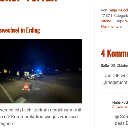
Von
Tanja Geido
17:37
|
Kategori
Sirene
|
Tags:
N
Kommentare
wechsel in Erding
4 Komme
SoSo
25. Oktobe
Und DIE wol
„kriegstüch
Hans Fuc
Antworte
werden jetzt sehr zeitnah gemeinsam mit
@ SoSo
wo die Kommunikationswege verbessert
dass D
eignen.“