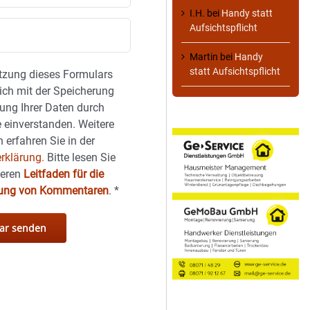
I.H.
bei
Handy statt
Aufsichtspflicht
Martin
bei
Handy
statt Aufsichtspflicht
tzung dieses Formulars
sich mit der Speicherung
ung Ihrer Daten durch
 einverstanden. Weitere
 erfahren Sie in der
rklärung.
Bitte lesen Sie
seren
Leitfaden für die
hung von Kommentaren
.
*