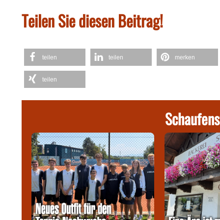
Teilen Sie diesen Beitrag!
teilen
teilen
merken
teilen
Schaufens