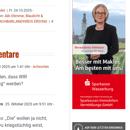
bler
|
Fr. 24.10.2025 -
en:
Aib-Stimme
,
Blaulicht &
ACHBARLANDKREIS ERDING
|
4
ntare
r 2025 um 1:41 Uhr
- Antworten
len, dass WIR
tig“ werden?
hs
25. Oktober 2025 um 9:51 Uhr
-
n
: „Die“ wollen ja nicht,
u kriegstüchtig wirst,