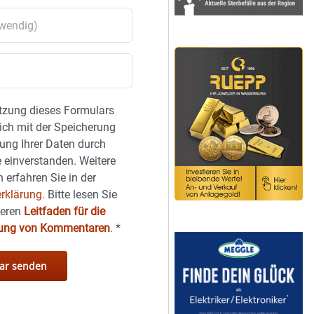
tzung dieses Formulars
sich mit der Speicherung
ung Ihrer Daten durch
 einverstanden. Weitere
 erfahren Sie in der
rklärung.
Bitte lesen Sie
seren
Leitfaden für die
hung von Kommentaren
.
*