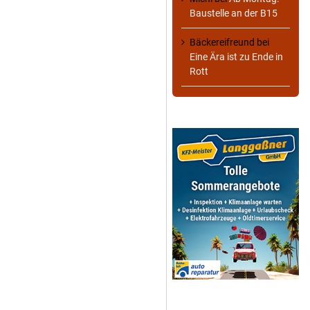
Baustelle an der B15
Bäckereifreund
bei
Eine Ära ist zu Ende in
Rott