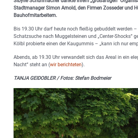
Sibylle Schuhmacher dankte ihrem „großartigen“ Organi
Stadtmanager Simon Arnold, den Firmen Zosseder und Hu
Bauhofmitarbeitern.
Bis 19.30 Uhr darf heute noch fleißig gebuddelt werden – v
Schatzsuche nach Muggelsteinen und „Center-Shocks“ g
Kölbl probierte einen der Kaugummis – „kann ich nur empf
Abends, ab 19.30 Uhr verwandelt sich das Areal in ein el
Nacht“ steht an (
wir berichteten
).
TANJA GEIDOBLER / Fotos: Stefan Bodmeier