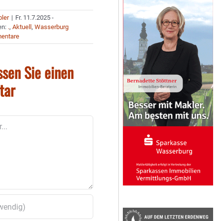
bler
|
Fr. 11.7.2025 -
en:
.
,
Aktuell
,
Wasserburg
entare
ssen Sie einen
tar