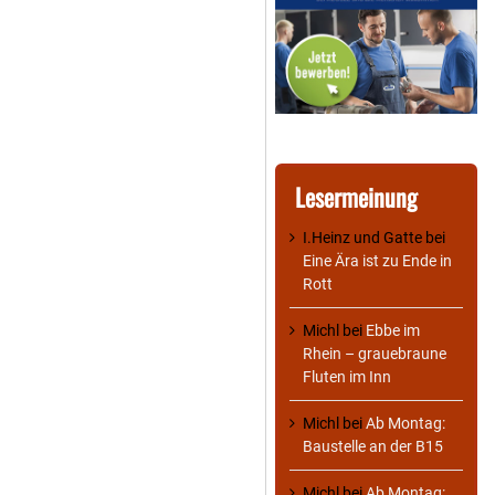
Lesermeinung
I.Heinz und Gatte
bei
Eine Ära ist zu Ende in
Rott
Michl
bei
Ebbe im
Rhein – grauebraune
Fluten im Inn
Michl
bei
Ab Montag:
Baustelle an der B15
Michl
bei
Ab Montag: