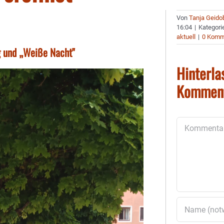
Von
Tanja Geido
16:04
|
Kategori
aktuell
|
0 Komm
g und „Weiße Nacht"
Hinterla
Kommen
Kommentar