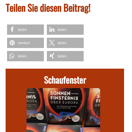
Teilen Sie diesen Beitrag!
teilen
teilen
merken
teilen
teilen
teilen
Schaufenster