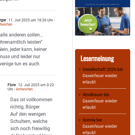
rger
11. Juli 2025 um 18:26 Uhr
-
tworten
„alle anderen sollen…
ehrenamtlich leisten“
Nein, jeder kann, keiner
Lesermeinung
muss und leider nur
wenige tun es auch.
Gesellschaft 2026
bei
Daxenfeuer wieder
erlaubt
Flore
12. Juli 2025 um 0:22
Uhr
- Antworten
Woidbauer
bei
Das ist vollkommen
Daxenfeuer wieder
richtig, Bürger.
erlaubt
Auf den wenigen
Sonnia
bei
Schultern, welche
Daxenfeuer wieder
sich noch freiwillig
erlaubt