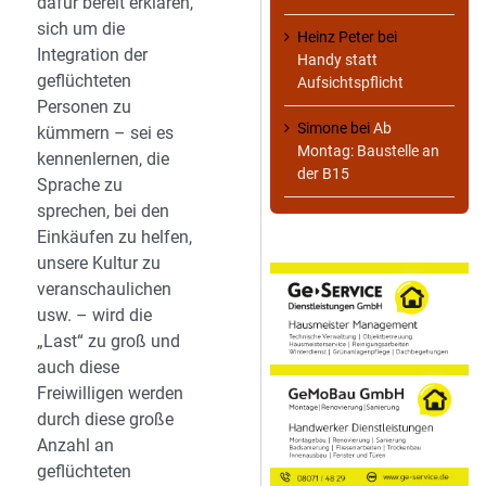
dafür bereit erklären,
sich um die
Heinz Peter
bei
Integration der
Handy statt
geflüchteten
Aufsichtspflicht
Personen zu
Simone
bei
Ab
kümmern – sei es
Montag: Baustelle an
kennenlernen, die
der B15
Sprache zu
sprechen, bei den
Einkäufen zu helfen,
unsere Kultur zu
veranschaulichen
usw. – wird die
„Last“ zu groß und
auch diese
Freiwilligen werden
durch diese große
Anzahl an
geflüchteten