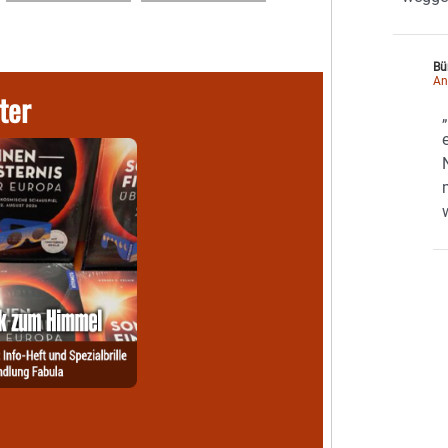
Bü
An
ter