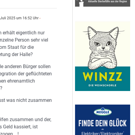
 Juli 2025 um 16:52 Uhr
-
n
erhält eigentlich nur
inzelne Person sehr viel
om Staat für die
tung der Halle?
le anderen Bürger sollen
tegration der geflüchteten
nen ehrenamtlich
n?
sst was nicht zusammen
elfen zusammen und der,
s Geld kassiert, ist
zogen …!