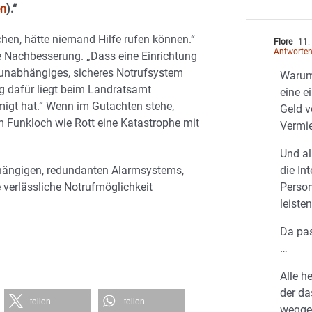
en
).“
chen, hätte niemand Hilfe rufen können.“
Flore
11.
Antworte
tige Nachbesserung. „Dass eine Einrichtung
 unabhängiges, sicheres Notrufsystem
Warum 
ung dafür liegt beim Landratsamt
eine e
migt hat.“ Wenn im Gutachten stehe,
Geld v
m Funkloch wie Rott eine Katastrophe mit
Vermie
Und al
nabhängigen, redundanten Alarmsystems,
die In
 verlässliche Notrufmöglichkeit
Perso
leiste
Da pa
…
Alle h
der da
teilen
teilen
wegge