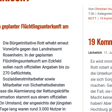
Von
Christian H
7:30
|
Kategorie
ROTT
|
19 Komm
n geplanter Flüchtlingsunterkunft am
19 Komm
Die Bürgerinitiative Rott erhebt erneut
Vorwürfe gegen das Landratsamt
Lächerlich
11. Ju
Rosenheim. In der geplanten
Flüchtlingsunterkunft am Eckfeld
Es wird imme
sollen nach offiziellen Angaben bis zu
Rott rotiert 
270 Geflüchtete,
die Unterkun
Sozialdienstmitarbeiter sowie
sie sich So
Mitarbeiter von Sicherheitsdiensten
machen. Gen
dass die Alarmierung der Rettungskräfte
der Fall, sie
formation stammt aus einem offiziellen
Macht keine
„Ein Umstand, der angesichts der jüngsten
haben! Aber
 Tage lang waren rund 3.000 Nutzer in
Hochburg gil