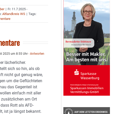
uber
|
Fr. 11.7.2025 -
n:
Altlandkreis WS
|
Tags:
entare
entare
li 2025 um 8:55 Uhr
- Antworten
r lächerlicher.
stellt sich so hin, als ob
ft nicht gut genug wäre,
rgen um die Geflüchteten
au das Gegenteil ist
 wollen einfach mit aller
 zusätzlichen am Ort
 dass Rott als AFD-
t, ist ja längst bekannt.