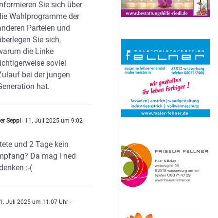
Informieren Sie sich über
die Wahlprogramme der
anderen Parteien und
überlegen Sie sich,
warum die Linke
richtigerweise soviel
Zulauf bei der jungen
Generation hat.
er Seppl
11. Juli 2025 um 9:02
tete und 2 Tage kein
mpfang? Da mag i ned
denken :-(
1. Juli 2025 um 11:07 Uhr
-
n