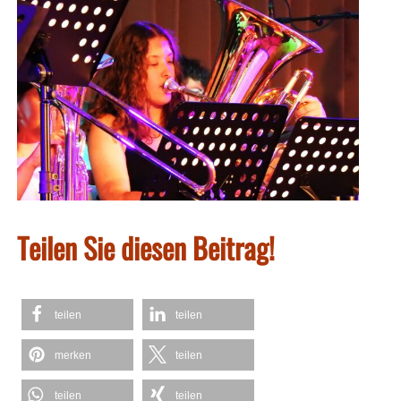
Teilen Sie diesen Beitrag!
teilen
teilen
merken
teilen
teilen
teilen