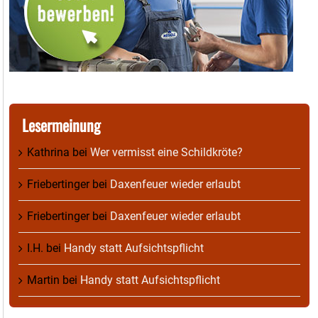
Lesermeinung
Kathrina
bei
Wer vermisst eine Schildkröte?
Friebertinger
bei
Daxenfeuer wieder erlaubt
Friebertinger
bei
Daxenfeuer wieder erlaubt
I.H.
bei
Handy statt Aufsichtspflicht
Martin
bei
Handy statt Aufsichtspflicht