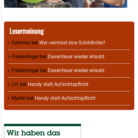
Lesermeinung
Kathrina
bei
Wer vermisst eine Schildkröte?
Friebertinger
bei
Daxenfeuer wieder erlaubt
Friebertinger
bei
Daxenfeuer wieder erlaubt
I.H.
bei
Handy statt Aufsichtspflicht
Martin
bei
Handy statt Aufsichtspflicht