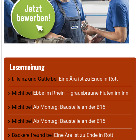
Lesermeinung
I.Heinz und Gatte
bei
Eine Ära ist zu Ende in Rott
Michl
bei
Ebbe im Rhein – grauebraune Fluten im Inn
Michl
bei
Ab Montag: Baustelle an der B15
Michl
bei
Ab Montag: Baustelle an der B15
Bäckereifreund
bei
Eine Ära ist zu Ende in Rott