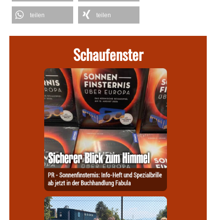
teilen
teilen
Schaufenster