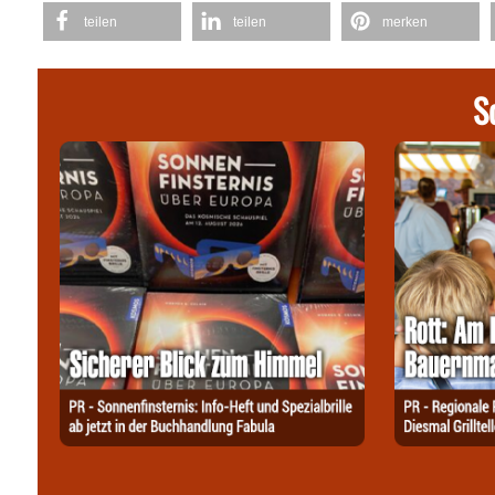
teilen
teilen
merken
S