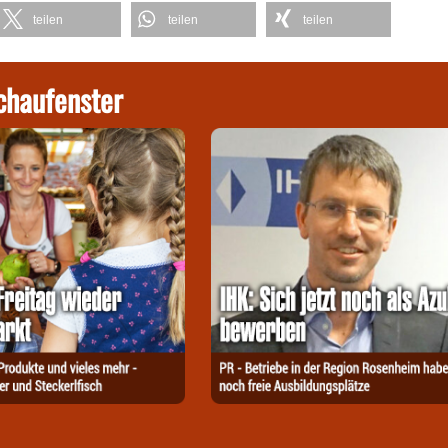
teilen
teilen
teilen
chaufenster