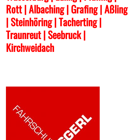
Rott | Albaching
| Grafing
| Aßling
| Steinhöring | Tacherting
|
Traunreut | Seebruck |
Kirchweidach