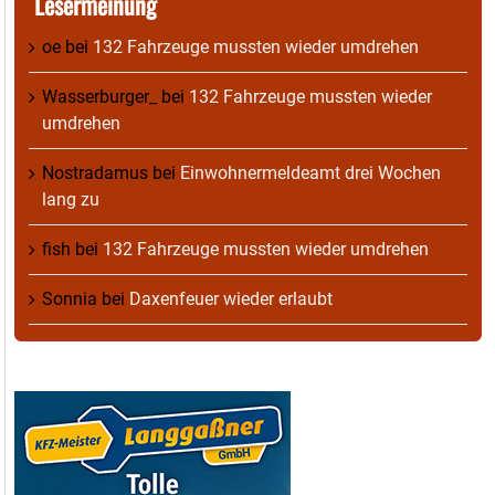
Lesermeinung
oe
bei
132 Fahrzeuge mussten wieder umdrehen
Wasserburger_
bei
132 Fahrzeuge mussten wieder
umdrehen
Nostradamus
bei
Einwohnermeldeamt drei Wochen
lang zu
fish
bei
132 Fahrzeuge mussten wieder umdrehen
Sonnia
bei
Daxenfeuer wieder erlaubt