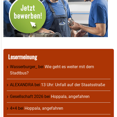
Lesermeinung
Wasserburger_
bei
Wie geht es weiter mit dem
Stadtbus?
ALEXANDRA
bei
13 Uhr: Unfall auf der Staatsstraße
Gesellschaft 2026
bei
Hoppala, angefahren
4×4
bei
Hoppala, angefahren