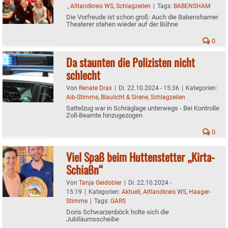
.
,
Altlandkreis WS
,
Schlagzeilen
|
Tags:
BABENSHAM
Die Vorfreude ist schon groß: Auch die Babenshamer
Theaterer stehen wieder auf der Bühne
0
Da staunten die Polizisten nicht
schlecht
Von
Renate Drax
|
Di. 22.10.2024 - 15:36
|
Kategorien:
Aib-Stimme
,
Blaulicht & Sirene
,
Schlagzeilen
Sattelzug war in Schräglage unterwegs - Bei Kontrolle
Zoll-Beamte hinzugezogen
0
Viel Spaß beim Huttenstetter „Kirta-
Schiaßn“
Von
Tanja Geidobler
|
Di. 22.10.2024 -
15:19
|
Kategorien:
Aktuell
,
Altlandkreis WS
,
Haager-
Stimme
|
Tags:
GARS
Doris Schwarzenböck holte sich die
Jubiläumsscheibe