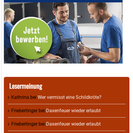
Lesermeinung
Kathrina
bei
Wer vermisst eine Schildkröte?
Friebertinger
bei
Daxenfeuer wieder erlaubt
Friebertinger
bei
Daxenfeuer wieder erlaubt