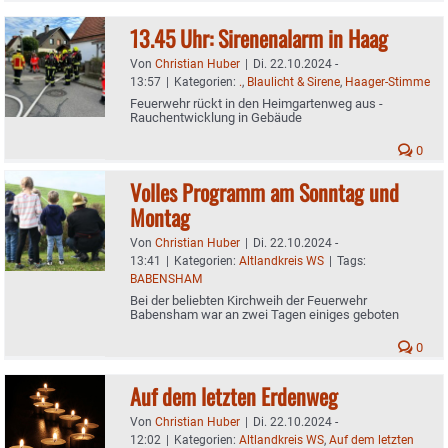
13.45 Uhr: Sirenenalarm in Haag
Von
Christian Huber
|
Di. 22.10.2024 -
13:57
|
Kategorien:
.
,
Blaulicht & Sirene
,
Haager-Stimme
Feuerwehr rückt in den Heimgartenweg aus -
Rauchentwicklung in Gebäude
0
Volles Programm am Sonntag und
Montag
Von
Christian Huber
|
Di. 22.10.2024 -
13:41
|
Kategorien:
Altlandkreis WS
|
Tags:
BABENSHAM
Bei der beliebten Kirchweih der Feuerwehr
Babensham war an zwei Tagen einiges geboten
0
Auf dem letzten Erdenweg
Von
Christian Huber
|
Di. 22.10.2024 -
12:02
|
Kategorien:
Altlandkreis WS
,
Auf dem letzten