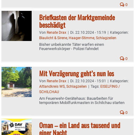
0
Briefkasten der Marktgemeinde
beschädigt
Von
Renate Drax
|
Di. 22.10.2024 - 15:19
|
Kategorien:
Blaulicht & Sirene
,
Haager-Stimme
,
Schlagzeilen
Bisher unbekannte Täter warfen einen
Feuerwerkskörper - Polizei fahndet
0
Mit Verzögerung geht’s nun los
Von
Renate Drax
|
Di. 22.10.2024 - 15:01
|
Kategorien:
Altlandkreis WS
,
Schlagzeilen
|
Tags:
EISELFING /
SCHILCHAU
Am Feuerwehr-Gerätehaus: Bauarbeiten für
temporären Mobilfunkmasten in Schilchau starten
0
Oman – ein Land aus tausend und
einer Nacht