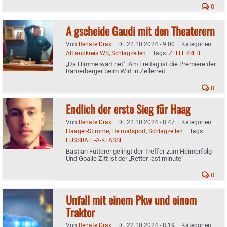
0
A gscheide Gaudi mit den Theaterern
Von
Renate Drax
|
Di. 22.10.2024 - 9:00
|
Kategorien:
Altlandkreis WS
,
Schlagzeilen
|
Tags:
ZELLERREIT
„Da Himme wart net": Am Freitag ist die Premiere der
Ramerberger beim Wirt in Zellerreit
0
Endlich der erste Sieg für Haag
Von
Renate Drax
|
Di. 22.10.2024 - 8:47
|
Kategorien:
Haager-Stimme
,
Heimatsport
,
Schlagzeilen
|
Tags:
FUSSBALL-A-KLASSE
Bastian Fütterer gelingt der Treffer zum Heimerfolg -
Und Goalie Zitt ist der „Retter last minute"
0
Unfall mit einem Pkw und einem
Traktor
Von
Renate Drax
|
Di. 22.10.2024 - 8:19
|
Kategorien: