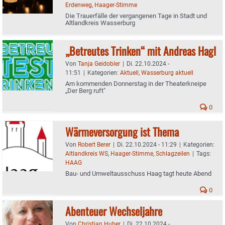
Erdenweg
,
Haager-Stimme
Die Trauerfälle der vergangenen Tage in Stadt und
Altlandkreis Wasserburg
„Betreutes Trinken“ mit Andreas Hagl
Von
Tanja Geidobler
|
Di. 22.10.2024 -
11:51
|
Kategorien:
Aktuell
,
Wasserburg aktuell
Am kommenden Donnerstag in der Theaterkneipe
„Der Berg ruft"
0
Wärmeversorgung ist Thema
Von
Robert Berer
|
Di. 22.10.2024 - 11:29
|
Kategorien:
Altlandkreis WS
,
Haager-Stimme
,
Schlagzeilen
|
Tags:
HAAG
Bau- und Umweltausschuss Haag tagt heute Abend
0
Abenteuer Wechseljahre
Von
Christian Huber
|
Di. 22.10.2024 -