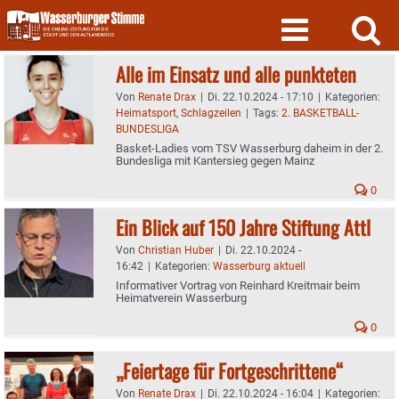
Skip
to
content
Alle im Einsatz und alle punkteten
Von
Renate Drax
|
Di. 22.10.2024 - 17:10
|
Kategorien:
Heimatsport
,
Schlagzeilen
|
Tags:
2. BASKETBALL-
BUNDESLIGA
Basket-Ladies vom TSV Wasserburg daheim in der 2.
Bundesliga mit Kantersieg gegen Mainz
0
Ein Blick auf 150 Jahre Stiftung Attl
Von
Christian Huber
|
Di. 22.10.2024 -
16:42
|
Kategorien:
Wasserburg aktuell
Informativer Vortrag von Reinhard Kreitmair beim
Heimatverein Wasserburg
0
„Feiertage für Fortgeschrittene“
Von
Renate Drax
|
Di. 22.10.2024 - 16:04
|
Kategorien: