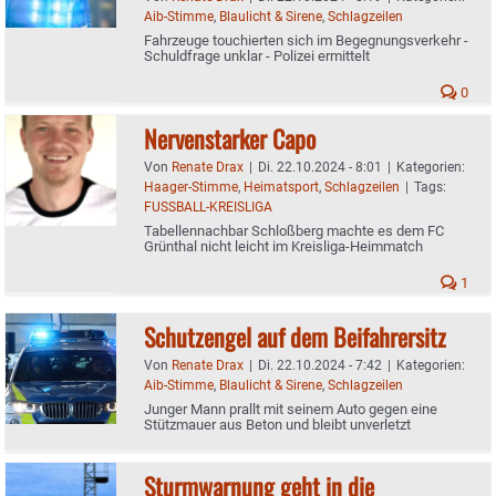
Aib-Stimme
,
Blaulicht & Sirene
,
Schlagzeilen
Fahrzeuge touchierten sich im Begegnungsverkehr -
Schuldfrage unklar - Polizei ermittelt
0
Nervenstarker Capo
Von
Renate Drax
|
Di. 22.10.2024 - 8:01
|
Kategorien:
Haager-Stimme
,
Heimatsport
,
Schlagzeilen
|
Tags:
FUSSBALL-KREISLIGA
Tabellennachbar Schloßberg machte es dem FC
Grünthal nicht leicht im Kreisliga-Heimmatch
1
Schutzengel auf dem Beifahrersitz
Von
Renate Drax
|
Di. 22.10.2024 - 7:42
|
Kategorien:
Aib-Stimme
,
Blaulicht & Sirene
,
Schlagzeilen
Junger Mann prallt mit seinem Auto gegen eine
Stützmauer aus Beton und bleibt unverletzt
Sturmwarnung geht in die