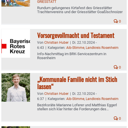
GRIESSTÄTT
Rundum gelungenes Kirtafest des Griesstätter
Trachtenvereins und der Griesstätter Goaßlschnoizer
0
Vorsorgevollmacht und Testament
Von
Christian Huber
|
Di. 22.10.2024 -
6:43
|
Kategorien:
Aib-Stimme
,
Landkreis Rosenheim
Info-Nachmittag im BRK-Servicezentrum in
Rosenheim
0
„Kommunale Familie nicht im Stich
lassen“
Von
Christian Huber
|
Di. 22.10.2024 -
6:37
|
Kategorien:
Aib-Stimme
,
Landkreis Rosenheim
Bezirksräte Marianne Loferer und Matthias Eggerl
stellen sich klar hinter die Forderungen des
Bayerischen Bezirketags
0