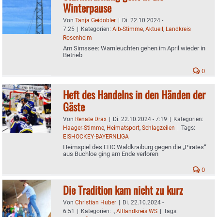
Winterpause
Von
Tanja Geidobler
|
Di. 22.10.2024 -
7:25
|
Kategorien:
Aib-Stimme
,
Aktuell
,
Landkreis
Rosenheim
Am Simssee: Warnleuchten gehen im April wieder in
Betrieb
0
Heft des Handelns in den Händen der
Gäste
Von
Renate Drax
|
Di. 22.10.2024 - 7:19
|
Kategorien:
Haager-Stimme
,
Heimatsport
,
Schlagzeilen
|
Tags:
EISHOCKEY-BAYERNLIGA
Heimspiel des EHC Waldkraiburg gegen die „Pirates“
aus Buchloe ging am Ende verloren
0
Die Tradition kam nicht zu kurz
Von
Christian Huber
|
Di. 22.10.2024 -
6:51
|
Kategorien:
.
,
Altlandkreis WS
|
Tags: