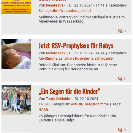
Von
Renate Drax
|
Di. 22.10.2024 - 14:41
|
Kategorien:
Schlagzeilen
,
Wasserburg aktuell
Multimedia-Vortrag von und mit Michael Kreuz beim
Alpenverein in Wasserburg
0
Jetzt RSV-Prophylaxe für Babys
Von
Renate Drax
|
Di. 22.10.2024 - 14:14
|
Kategorien:
Aib-Stimme
,
Landkreis Rosenheim
,
Schlagzeilen
RoMed-Klinikum Rosenheim bietet zur U2 neue
Immunisierung für Neugeborene an
2
„Ein Segen für die Kinder“
Von
Tanja Geidobler
|
Di. 22.10.2024 -
14:09
|
Kategorien:
Aktuell
,
Haager-Stimme
|
Tags:
HAAG
25-jähriges Dienstjubiläum für Kirchdorfer Kita-
Leiterin Daniela Suljic
0