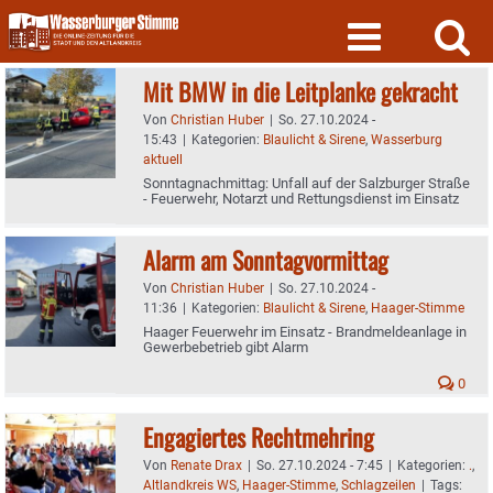
Skip
to
content
Mit BMW in die Leitplanke gekracht
Von
Christian Huber
|
So. 27.10.2024 -
15:43
|
Kategorien:
Blaulicht & Sirene
,
Wasserburg
aktuell
Sonntagnachmittag: Unfall auf der Salzburger Straße
- Feuerwehr, Notarzt und Rettungsdienst im Einsatz
Alarm am Sonntagvormittag
Von
Christian Huber
|
So. 27.10.2024 -
11:36
|
Kategorien:
Blaulicht & Sirene
,
Haager-Stimme
Haager Feuerwehr im Einsatz - Brandmeldeanlage in
Gewerbebetrieb gibt Alarm
0
Engagiertes Rechtmehring
Von
Renate Drax
|
So. 27.10.2024 - 7:45
|
Kategorien:
.
,
Altlandkreis WS
,
Haager-Stimme
,
Schlagzeilen
|
Tags: