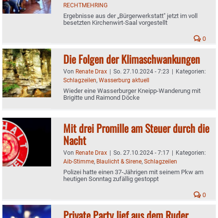
RECHTMEHRING
Ergebnisse aus der „Bürgerwerkstatt" jetzt im voll
besetzten Kirchenwirt-Saal vorgestellt
0
Die Folgen der Klimaschwankungen
Von
Renate Drax
|
So. 27.10.2024 - 7:23
|
Kategorien:
Schlagzeilen
,
Wasserburg aktuell
Wieder eine Wasserburger Kneipp-Wanderung mit
Brigitte und Raimond Döcke
Mit drei Promille am Steuer durch die
Nacht
Von
Renate Drax
|
So. 27.10.2024 - 7:17
|
Kategorien:
Aib-Stimme
,
Blaulicht & Sirene
,
Schlagzeilen
Polizei hatte einen 37-Jährigen mit seinem Pkw am
heutigen Sonntag zufällig gestoppt
0
Private Party lief aus dem Ruder