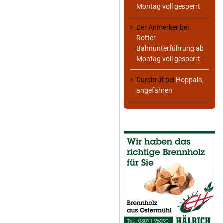
Montag voll gesperrt
Der Anmerker
bei
Rotter
Bahnunterführung ab
Montag voll gesperrt
Durchruf
bei
Hoppala,
angefahren