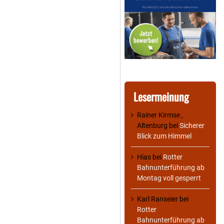
Lesermeinung
Rainer Kirmse ,
Altenburg
bei
Sicherer
Blick zum Himmel
Hias
bei
Rotter
Bahnunterführung ab
Montag voll gesperrt
Karl Ranseier
bei
Rotter
Bahnunterführung ab