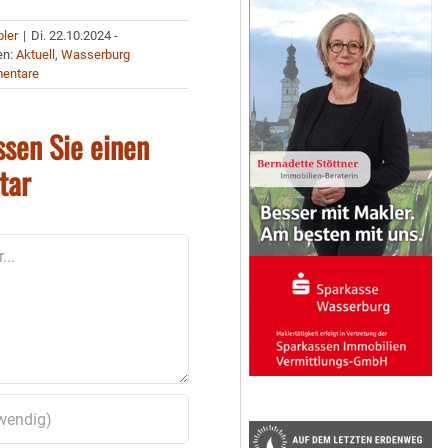
bler
|
Di. 22.10.2024 -
en:
Aktuell
,
Wasserburg
entare
ssen Sie einen
tar