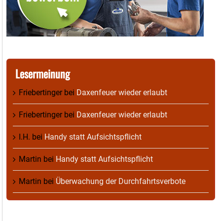
Lesermeinung
Friebertinger
bei
Daxenfeuer wieder erlaubt
Friebertinger
bei
Daxenfeuer wieder erlaubt
I.H.
bei
Handy statt Aufsichtspflicht
Martin
bei
Handy statt Aufsichtspflicht
Martin
bei
Überwachung der Durchfahrtsverbote