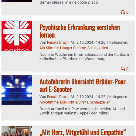
Gemeindesaal in eine coole Disco
0
Psychische Erkrankung verstehen
lernen
Von
Renate Drax
|
Mi. 2.10.2024 - 14:26
|
Kategorien:
Aib-Stimme
,
Haager-Stimme
,
Schlagzeilen
Nächste Woche ein Informationsabend der Caritas im
katholischen Pfarrheim in Wasserburg
0
Autofahrerin übersieht Brüder-Paar
auf E-Scooter
Von
Renate Drax
|
Mi. 2.10.2024 - 14:22
|
Kategorien:
Aib-Stimme
,
Blaulicht & Sirene
,
Schlagzeilen
Durch Aufprall mit Pkw werden die beiden 14- und
Zwölfjährigen verletzt - Appell der Polizei
„Mit Herz, Mitgefühl und Empathie“