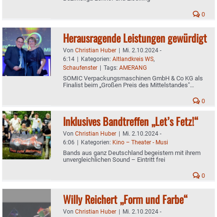
0
Herausragende Leistungen gewürdigt
Von
Christian Huber
|
Mi. 2.10.2024 -
6:14
|
Kategorien:
Altlandkreis WS
,
Schaufenster
|
Tags:
AMERANG
SOMIC Verpackungsmaschinen GmbH & Co KG als
Finalist beim „Großen Preis des Mittelstandes"
ausgezeichnet
0
Inklusives Bandtreffen „Let’s Fetz!“
Von
Christian Huber
|
Mi. 2.10.2024 -
6:06
|
Kategorien:
Kino – Theater - Musi
Bands aus ganz Deutschland begeistern mit ihrem
unvergleichlichen Sound – Eintritt frei
0
Willy Reichert „Form und Farbe“
Von
Christian Huber
|
Mi. 2.10.2024 -