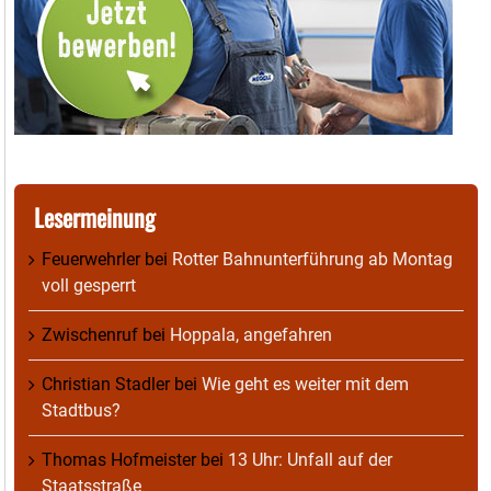
Lesermeinung
Feuerwehrler
bei
Rotter Bahnunterführung ab Montag
voll gesperrt
Zwischenruf
bei
Hoppala, angefahren
Christian Stadler
bei
Wie geht es weiter mit dem
Stadtbus?
Thomas Hofmeister
bei
13 Uhr: Unfall auf der
Staatsstraße