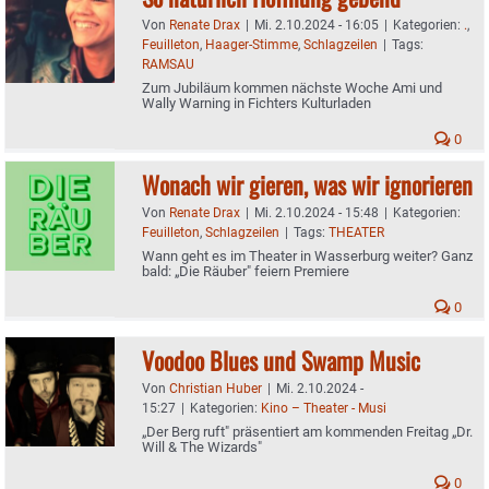
Von
Renate Drax
|
Mi. 2.10.2024 - 16:05
|
Kategorien:
.
,
Feuilleton
,
Haager-Stimme
,
Schlagzeilen
|
Tags:
RAMSAU
Zum Jubiläum kommen nächste Woche Ami und
Wally Warning in Fichters Kulturladen
0
Wonach wir gieren, was wir ignorieren
Von
Renate Drax
|
Mi. 2.10.2024 - 15:48
|
Kategorien:
Feuilleton
,
Schlagzeilen
|
Tags:
THEATER
Wann geht es im Theater in Wasserburg weiter? Ganz
bald: „Die Räuber" feiern Premiere
0
Voodoo Blues und Swamp Music
Von
Christian Huber
|
Mi. 2.10.2024 -
15:27
|
Kategorien:
Kino – Theater - Musi
„Der Berg ruft" präsentiert am kommenden Freitag „Dr.
Will & The Wizards"
0