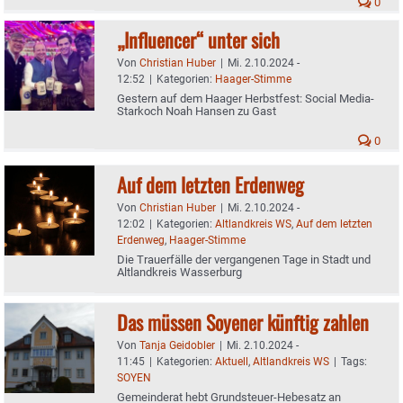
0
„Influencer“ unter sich
Von
Christian Huber
|
Mi. 2.10.2024 -
12:52
|
Kategorien:
Haager-Stimme
Gestern auf dem Haager Herbstfest: Social Media-
Starkoch Noah Hansen zu Gast
0
Auf dem letzten Erdenweg
Von
Christian Huber
|
Mi. 2.10.2024 -
12:02
|
Kategorien:
Altlandkreis WS
,
Auf dem letzten
Erdenweg
,
Haager-Stimme
Die Trauerfälle der vergangenen Tage in Stadt und
Altlandkreis Wasserburg
Das müssen Soyener künftig zahlen
Von
Tanja Geidobler
|
Mi. 2.10.2024 -
11:45
|
Kategorien:
Aktuell
,
Altlandkreis WS
|
Tags:
SOYEN
Gemeinderat hebt Grundsteuer-Hebesatz an