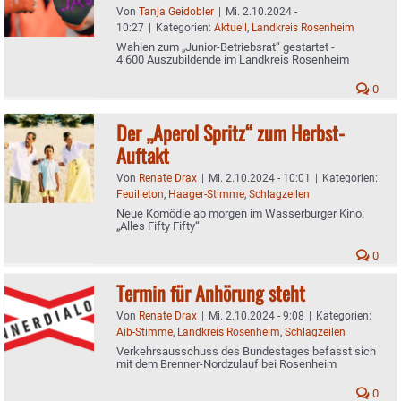
Von
Tanja Geidobler
|
Mi. 2.10.2024 -
10:27
|
Kategorien:
Aktuell
,
Landkreis Rosenheim
Wahlen zum „Junior-Betriebsrat“ gestartet -
4.600 Auszubildende im Landkreis Rosenheim
0
Der „Aperol Spritz“ zum Herbst-
Auftakt
Von
Renate Drax
|
Mi. 2.10.2024 - 10:01
|
Kategorien:
Feuilleton
,
Haager-Stimme
,
Schlagzeilen
Neue Komödie ab morgen im Wasserburger Kino:
„Alles Fifty Fifty“
0
Termin für Anhörung steht
Von
Renate Drax
|
Mi. 2.10.2024 - 9:08
|
Kategorien:
Aib-Stimme
,
Landkreis Rosenheim
,
Schlagzeilen
Verkehrsausschuss des Bundestages befasst sich
mit dem Brenner-Nordzulauf bei Rosenheim
0