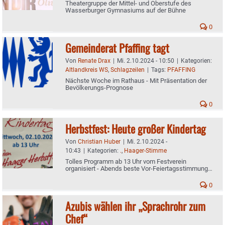
Theatergruppe der Mittel- und Oberstufe des
Wasserburger Gymnasiums auf der Bühne
0
Gemeinderat Pfaffing tagt
Von
Renate Drax
|
Mi. 2.10.2024 - 10:50
|
Kategorien:
Altlandkreis WS
,
Schlagzeilen
|
Tags:
PFAFFING
Nächste Woche im Rathaus - Mit Präsentation der
Bevölkerungs-Prognose
0
Herbstfest: Heute großer Kindertag
Von
Christian Huber
|
Mi. 2.10.2024 -
10:43
|
Kategorien:
.
,
Haager-Stimme
Tolles Programm ab 13 Uhr vom Festverein
organisiert - Abends beste Vor-Feiertagsstimmung
garantiert
0
Azubis wählen ihr „Sprachrohr zum
Chef“