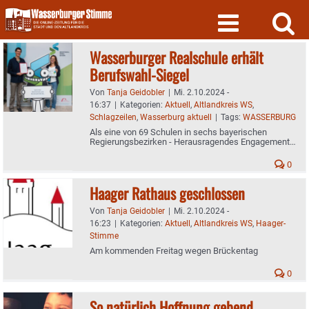
Skip
to
content
Wasserburger Realschule erhält
Berufswahl-Siegel
Von
Tanja Geidobler
|
Mi. 2.10.2024 -
16:37
|
Kategorien:
Aktuell
,
Altlandkreis WS
,
Schlagzeilen
,
Wasserburg aktuell
|
Tags:
WASSERBURG
Als eine von 69 Schulen in sechs bayerischen
Regierungsbezirken - Herausragendes Engagement
bei der Berufsorientierung wird gefördert und
ausgezeichnet
0
Haager Rathaus geschlossen
Von
Tanja Geidobler
|
Mi. 2.10.2024 -
16:23
|
Kategorien:
Aktuell
,
Altlandkreis WS
,
Haager-
Stimme
Am kommenden Freitag wegen Brückentag
0
So natürlich Hoffnung gebend