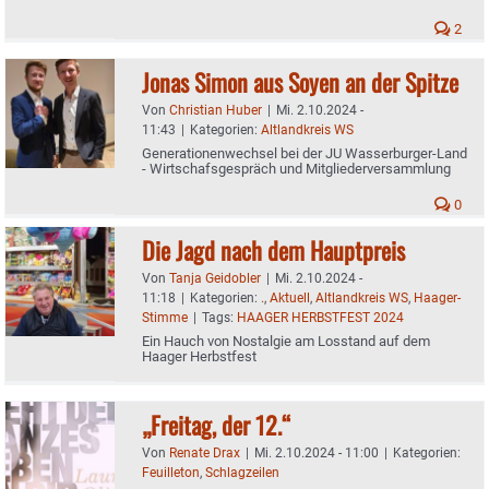
2
Jonas Simon aus Soyen an der Spitze
Von
Christian Huber
|
Mi. 2.10.2024 -
11:43
|
Kategorien:
Altlandkreis WS
Generationenwechsel bei der JU Wasserburger-Land
- Wirtschafsgespräch und Mitgliederversammlung
0
Die Jagd nach dem Hauptpreis
Von
Tanja Geidobler
|
Mi. 2.10.2024 -
11:18
|
Kategorien:
.
,
Aktuell
,
Altlandkreis WS
,
Haager-
Stimme
|
Tags:
HAAGER HERBSTFEST 2024
Ein Hauch von Nostalgie am Losstand auf dem
Haager Herbstfest
„Freitag, der 12.“
Von
Renate Drax
|
Mi. 2.10.2024 - 11:00
|
Kategorien:
Feuilleton
,
Schlagzeilen