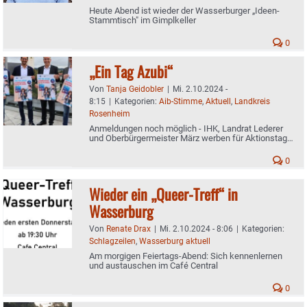
Heute Abend ist wieder der Wasserburger „Ideen-
Stammtisch" im Gimplkeller
0
„Ein Tag Azubi“
Von
Tanja Geidobler
|
Mi. 2.10.2024 -
8:15
|
Kategorien:
Aib-Stimme
,
Aktuell
,
Landkreis
Rosenheim
Anmeldungen noch möglich - IHK, Landrat Lederer
und Oberbürgermeister März werben für Aktionstag
am 20. November
0
Wieder ein „Queer-Treff“ in
Wasserburg
Von
Renate Drax
|
Mi. 2.10.2024 - 8:06
|
Kategorien:
Schlagzeilen
,
Wasserburg aktuell
Am morgigen Feiertags-Abend: Sich kennenlernen
und austauschen im Café Central
0