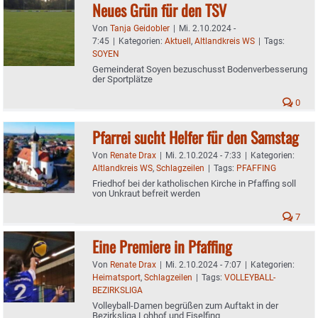
Neues Grün für den TSV
Von
Tanja Geidobler
|
Mi. 2.10.2024 -
7:45
|
Kategorien:
Aktuell
,
Altlandkreis WS
|
Tags:
SOYEN
Gemeinderat Soyen bezuschusst Bodenverbesserung
der Sportplätze
0
Pfarrei sucht Helfer für den Samstag
Von
Renate Drax
|
Mi. 2.10.2024 - 7:33
|
Kategorien:
Altlandkreis WS
,
Schlagzeilen
|
Tags:
PFAFFING
Friedhof bei der katholischen Kirche in Pfaffing soll
von Unkraut befreit werden
7
Eine Premiere in Pfaffing
Von
Renate Drax
|
Mi. 2.10.2024 - 7:07
|
Kategorien:
Heimatsport
,
Schlagzeilen
|
Tags:
VOLLEYBALL-
BEZIRKSLIGA
Volleyball-Damen begrüßen zum Auftakt in der
Bezirksliga Lohhof und Eiselfing