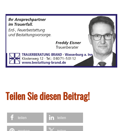
Teilen Sie diesen Beitrag!
teilen
teilen
merken
teilen