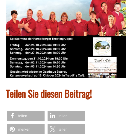
Teilen Sie diesen Beitrag!
teilen
teilen
merken
teilen