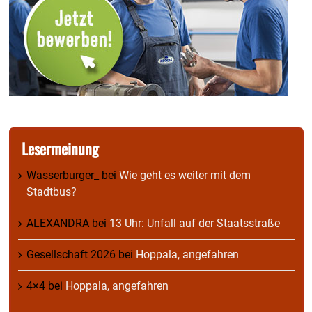
Lesermeinung
Wasserburger_
bei
Wie geht es weiter mit dem
Stadtbus?
ALEXANDRA
bei
13 Uhr: Unfall auf der Staatsstraße
Gesellschaft 2026
bei
Hoppala, angefahren
4×4
bei
Hoppala, angefahren