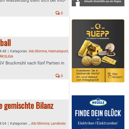
m Wasserburg stellt sich bei Info-
0
ball
4:48
|
Kategorien:
Aib-Stimme
,
Heimatsport
,
RKSLIGA
 SV Bruckmühl nach fünf Partien in
0
e gemischte Bilanz
4:04
|
Kategorien:
.
,
Aib-Stimme
,
Landkreis