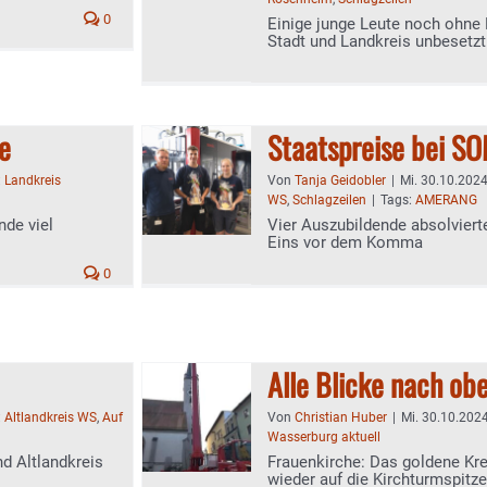
0
Einige junge Leute noch ohne P
Stadt und Landkreis unbesetzt
e
Staatspreise bei S
:
Landkreis
Von
Tanja Geidobler
|
Mi. 30.10.2024
WS
,
Schlagzeilen
|
Tags:
AMERANG
nde viel
Vier Auszubildende absolviert
Eins vor dem Komma
0
Alle Blicke nach ob
:
Altlandkreis WS
,
Auf
Von
Christian Huber
|
Mi. 30.10.2024
Wasserburg aktuell
nd Altlandkreis
Frauenkirche: Das goldene Kr
wieder auf die Kirchturmspitze