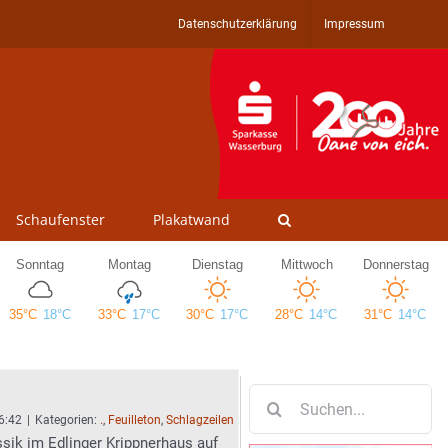
Datenschutzerklärung
Impressum
Schaufenster
Plakatwand
Suche
nach:
6:42
|
Kategorien:
.
,
Feuilleton
,
Schlagzeilen
sik im Edlinger Krippnerhaus auf