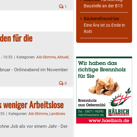
Baustelle an der B15
1
Bäckereifreund
bei
Eine Ära ist zu Ende in
Rott
rden für die
 - 10:53
|
Kategorien:
Aib-Stimme
,
Aktuell
,
ebruar - Onlineabend im November
0
 weniger Arbeitslose
:55
|
Kategorien:
Aib-Stimme
,
Landkreis
hne Job als vor einem Jahr - Der