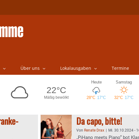
Über uns
Lokalausgaben
Termine
ranke-
Da capo, bitte!
Von
Renate Drax
|
Mi. 30.10.2024 - 1
„PiHano meets Piano“ bot Klas