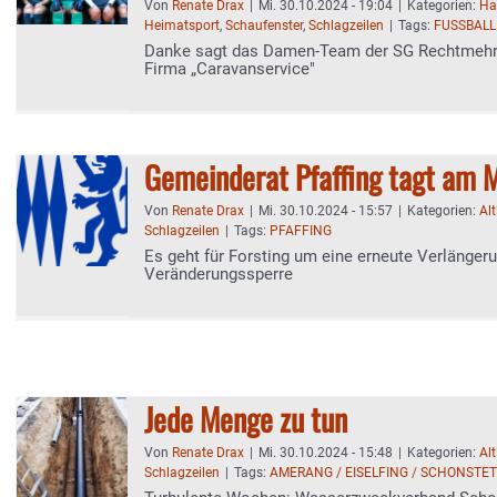
Von
Renate Drax
|
Mi. 30.10.2024 - 19:04
|
Kategorien:
Ha
Heimatsport
,
Schaufenster
,
Schlagzeilen
|
Tags:
FUSSBALL
Danke sagt das Damen-Team der SG Rechtmehri
Firma „Caravanservice"
Gemeinderat Pfaffing tagt am 
Von
Renate Drax
|
Mi. 30.10.2024 - 15:57
|
Kategorien:
Al
Schlagzeilen
|
Tags:
PFAFFING
Es geht für Forsting um eine erneute Verlänger
Veränderungssperre
Jede Menge zu tun
Von
Renate Drax
|
Mi. 30.10.2024 - 15:48
|
Kategorien:
Al
Schlagzeilen
|
Tags:
AMERANG / EISELFING / SCHONSTE