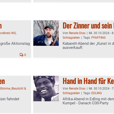
m
Der Zinner und sein 
andkreis WS
,
Von
Renate Drax
|
Mi. 30.10.2024 - 8
Schlagzeilen
|
Tags:
PFAFFING
 große Aktionstag
Kabarett-Abend der „Kunst in 
ausverkauft
0
en
Hand in Hand für K
-Stimme
,
Blaulicht &
Von
Renate Drax
|
Mi. 30.10.2024 - 7
Schlagzeilen
|
Tags:
EDLING
izei fahndet
Afrika-Abend in Edling mit de
Kumpel - Danach Ü30-Party