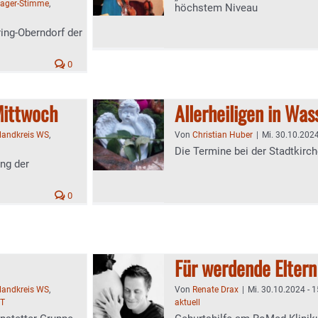
ager-Stimme
,
höchstem Niveau
ng-Oberndorf der
0
Mittwoch
Allerheiligen in Wa
tlandkreis WS
,
Von
Christian Huber
|
Mi. 30.10.2024
Die Termine bei der Stadtkirc
ung der
0
Für werdende Eltern
tlandkreis WS
,
Von
Renate Drax
|
Mi. 30.10.2024 - 1
TT
aktuell