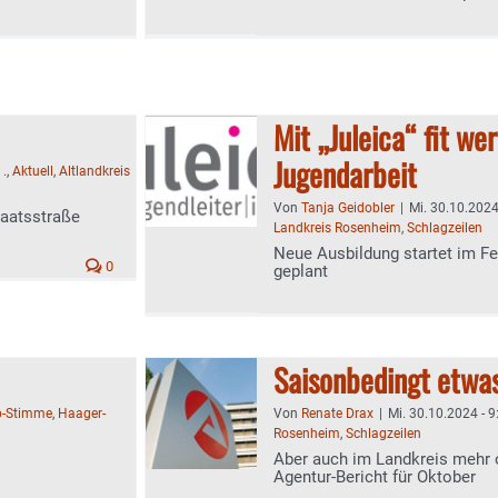
Mit „Juleica“ fit we
Jugendarbeit
:
.
,
Aktuell
,
Altlandkreis
Von
Tanja Geidobler
|
Mi. 30.10.2024
taatsstraße
Landkreis Rosenheim
,
Schlagzeilen
Neue Ausbildung startet im F
0
geplant
Saisonbedingt etwas
b-Stimme
,
Haager-
Von
Renate Drax
|
Mi. 30.10.2024 - 9
Rosenheim
,
Schlagzeilen
Aber auch im Landkreis mehr o
Agentur-Bericht für Oktober