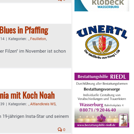
Blues in Pfaffing
:14
|
Kategorien:
.
,
Feuilleton
,
der Filzen" im November ist schon
enia mit Koch Noah
:39
|
Kategorien:
.
,
Altlandkreis WS
,
m 19-jährigen Insta-Star und seinem
0