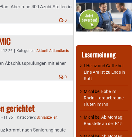
lan: Aber rund 400 Azubi-Stellen in
0
OMIC
 - 12:26
|
Kategorien:
Aktuell
,
Altlandkreis
Lesermeinung
en Abschlussprüfungen mit einer
I.Heinz und Gatte
bei
Eine Ära ist zu Ende in
0
Rott
Michl
bei
Ebbe im
Rhein – grauebraune
Fluten im Inn
en gerichtet
Michl
bei
Ab Montag:
 - 11:35
|
Kategorien:
Schlagzeilen
,
Baustelle an der B15
euz kommt nach Sanierung heute
Michl
bei
Ab Montag: