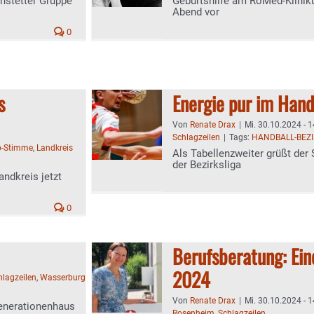
stetter Gruppe
Geburtshilfe am RoMed-Kliniku
Abend vor
0
s
Energie pur im Hand
Von
Renate Drax
|
Mi. 30.10.2024 - 1
Schlagzeilen
|
Tags:
HANDBALL-BEZI
b-Stimme
,
Landkreis
Als Tabellenzweiter grüßt der
der Bezirksliga
andkreis jetzt
0
Berufsberatung: Ein
2024
hlagzeilen
,
Wasserburg
Von
Renate Drax
|
Mi. 30.10.2024 - 1
enerationenhaus
Rosenheim
,
Schlagzeilen