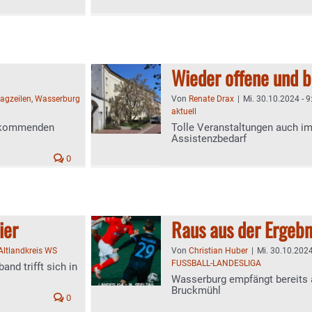
Wieder offene und 
agzeilen
,
Wasserburg
Von
Renate Drax
|
Mi. 30.10.2024 - 9
aktuell
am kommenden
Tolle Veranstaltungen auch 
Assistenzbedarf
0
ier
Raus aus der Ergebn
Altlandkreis WS
Von
Christian Huber
|
Mi. 30.10.2024
FUSSBALL-LANDESLIGA
nd trifft sich in
Wasserburg empfängt bereits
Bruckmühl
0