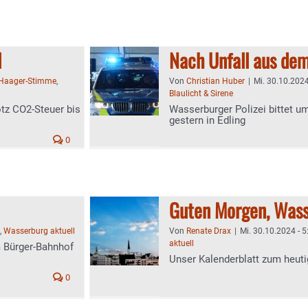
l
Nach Unfall aus de
Haager-Stimme
,
Von
Christian Huber
|
Mi. 30.10.2024
Blaulicht & Sirene
tz CO2-Steuer bis
Wasserburger Polizei bittet u
gestern in Edling
0
Guten Morgen, Wass
,
Wasserburg aktuell
Von
Renate Drax
|
Mi. 30.10.2024 - 5
aktuell
 Bürger-Bahnhof
Unser Kalenderblatt zum heuti
0