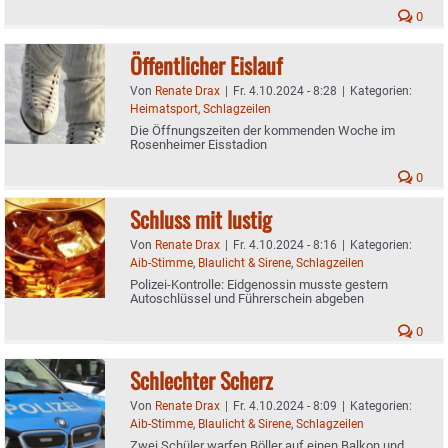
0
Öffentlicher Eislauf
Von
Renate Drax
|
Fr. 4.10.2024 - 8:28
|
Kategorien:
Heimatsport
,
Schlagzeilen
Die Öffnungszeiten der kommenden Woche im
Rosenheimer Eisstadion
0
Schluss mit lustig
Von
Renate Drax
|
Fr. 4.10.2024 - 8:16
|
Kategorien:
Aib-Stimme
,
Blaulicht & Sirene
,
Schlagzeilen
Polizei-Kontrolle: Eidgenossin musste gestern
Autoschlüssel und Führerschein abgeben
0
Schlechter Scherz
Von
Renate Drax
|
Fr. 4.10.2024 - 8:09
|
Kategorien:
Aib-Stimme
,
Blaulicht & Sirene
,
Schlagzeilen
Zwei Schüler warfen Böller auf einen Balkon und