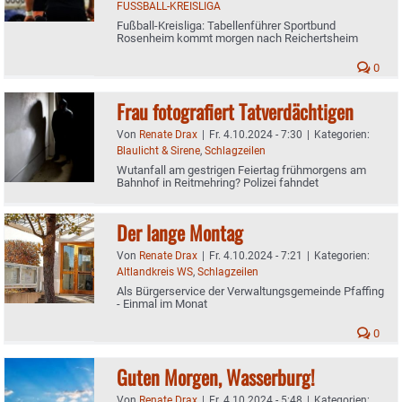
FUSSBALL-KREISLIGA
Fußball-Kreisliga: Tabellenführer Sportbund
Rosenheim kommt morgen nach Reichertsheim
0
Frau fotografiert Tatverdächtigen
Von
Renate Drax
|
Fr. 4.10.2024 - 7:30
|
Kategorien:
Blaulicht & Sirene
,
Schlagzeilen
Wutanfall am gestrigen Feiertag frühmorgens am
Bahnhof in Reitmehring? Polizei fahndet
Der lange Montag
Von
Renate Drax
|
Fr. 4.10.2024 - 7:21
|
Kategorien:
Altlandkreis WS
,
Schlagzeilen
Als Bürgerservice der Verwaltungsgemeinde Pfaffing
- Einmal im Monat
0
Guten Morgen, Wasserburg!
Von
Renate Drax
|
Fr. 4.10.2024 - 5:48
|
Kategorien: