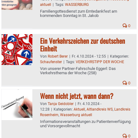
aktuell
|
Tags:
WASSERBURG
Familiengottesdienst zum Erntedankfest am
kommenden Sonntag in St. Jakob
0
Ein Verkehrszeichen zur deutschen
Einheit
Von
Robert Berer
|
Fr. 4.10.2024 - 12:55
|
Kategorien:
Schaufenster
|
Tags:
VERKEHRSTIPP DER WOCHE
Von unserer Partner-Fahrschule Eggerl: Das
Verkehrsthema der Woche (258)
0
Wenn nicht jetzt, wann dann?
Von
Tanja Geidobler
|
Fr. 4.10.2024 -
12:28
|
Kategorien:
Aktuell
,
Altlandkreis WS
,
Landkreis
Rosenheim
,
Wasserburg aktuell
Informationsveranstaltungen zu Patientenverfügung
und Vorsorgevollmacht
0