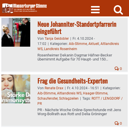
Skip
to
content
Neue Johanniter-Standortpfarrerin
eingeführt
Von
Tanja Geidobler
|
Fr. 4.10.2024 -
17:02
|
Kategorien:
Aib-Stimme
,
Aktuell
,
Altlandkreis
WS
,
Landkreis Rosenheim
Rosenheimer Dekanin Dagmar Häfner-Becker
übernimmt Aufgabe für 70 Haupt- und 150
Ehrenamtliche
0
Frag die Gesundheits-Experten
Von
Renate Drax
|
Fr. 4.10.2024 - 16:51
|
Kategorien:
Aib-Stimme
,
Altlandkreis WS
,
Haager-Stimme
,
Schaufenster
,
Schlagzeilen
|
Tags:
ROTT / LENGDORF /
PR
PR - Nächste Woche Online-Sprechstunde mit Jens
Worg-Bollrath aus Rott und Delia Gröninger
0