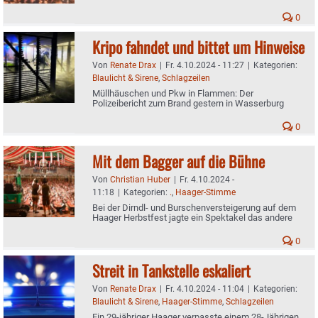
0
Kripo fahndet und bittet um Hinweise
Von
Renate Drax
|
Fr. 4.10.2024 - 11:27
|
Kategorien:
Blaulicht & Sirene
,
Schlagzeilen
Müllhäuschen und Pkw in Flammen: Der
Polizeibericht zum Brand gestern in Wasserburg
0
Mit dem Bagger auf die Bühne
Von
Christian Huber
|
Fr. 4.10.2024 -
11:18
|
Kategorien:
.
,
Haager-Stimme
Bei der Dirndl- und Burschenversteigerung auf dem
Haager Herbstfest jagte ein Spektakel das andere
0
Streit in Tankstelle eskaliert
Von
Renate Drax
|
Fr. 4.10.2024 - 11:04
|
Kategorien:
Blaulicht & Sirene
,
Haager-Stimme
,
Schlagzeilen
Ein 29-jähriger Haager verpasste einem 28-Jährigen