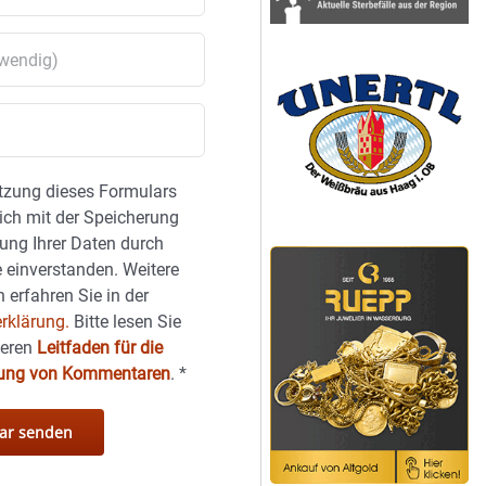
tzung dieses Formulars
sich mit der Speicherung
ung Ihrer Daten durch
 einverstanden. Weitere
 erfahren Sie in der
rklärung.
Bitte lesen Sie
seren
Leitfaden für die
hung von Kommentaren
.
*