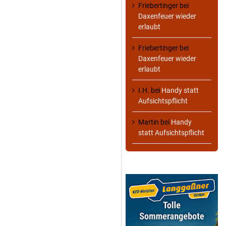
Friebertinger
bei
Daxenfeuer wieder
erlaubt
Friebertinger
bei
Daxenfeuer wieder
erlaubt
I.H.
bei
Handy statt
Aufsichtspflicht
Martin
bei
Handy
statt Aufsichtspflicht