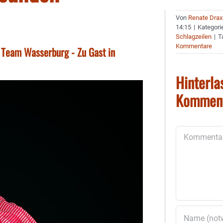
Von
Renate Drax
14:15
|
Kategori
Schlagzeilen
|
T
Kommentare
s Team Wasserburg - Zu Gast in
Hinterla
Kommen
Kommentar