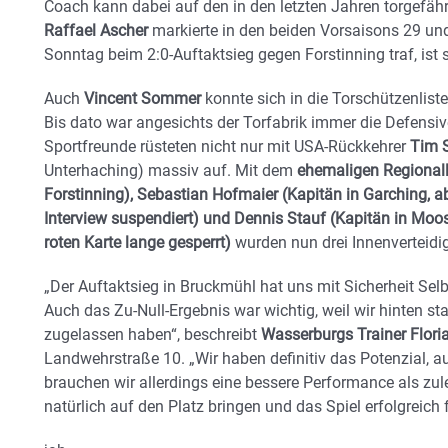
Coach kann dabei auf den in den letzten Jahren torgefährl
Raffael Ascher
markierte in den beiden Vorsaisons 29 und
Sonntag beim 2:0-Auftaktsieg gegen Forstinning traf, ist 
Auch
Vincent Sommer
konnte sich in die Torschützenlist
Bis dato war angesichts der Torfabrik immer die Defensi
Sportfreunde rüsteten nicht nur mit USA-Rückkehrer
Tim 
Unterhaching) massiv auf. Mit dem
ehemaligen Regionalli
Forstinning), Sebastian Hofmaier (Kapitän in Garching,
Interview suspendiert) und Dennis Stauf (Kapitän in Moos
roten Karte lange gesperrt)
wurden nun drei Innenverteidige
„Der Auftaktsieg in Bruckmühl hat uns mit Sicherheit S
Auch das Zu-Null-Ergebnis war wichtig, weil wir hinten st
zugelassen haben“, beschreibt
Wasserburgs Trainer Floria
Landwehrstraße 10. „Wir haben definitiv das Potenzial, 
brauchen wir allerdings eine bessere Performance als zul
natürlich auf den Platz bringen und das Spiel erfolgreich 