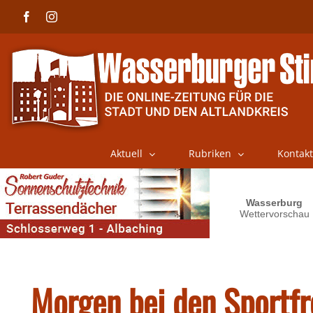
Skip
Facebook
Instagram
to
content
Aktuell
Rubriken
Kontakt
Morgen bei den Sportf