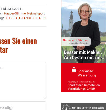
|
Di. 23.7.2024 -
en:
Haager-Stimme
,
Heimatsport
,
ags:
FUSSBALL-LANDESLIGA
|
0
ssen Sie einen
tar