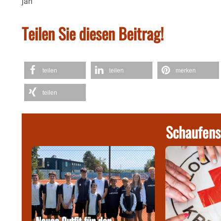
jah
Teilen Sie diesen Beitrag!
teilen
teilen
merken
teilen
Schaufens