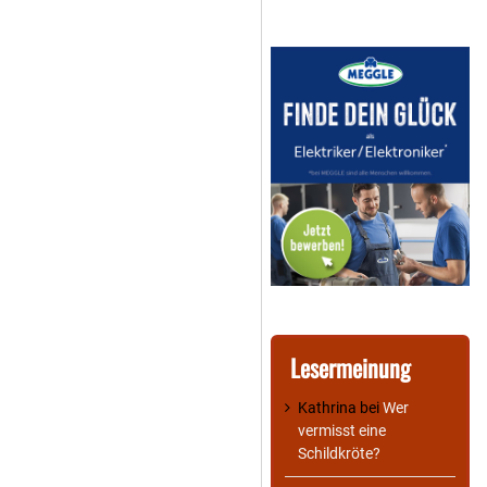
Lesermeinung
Kathrina
bei
Wer
vermisst eine
Schildkröte?