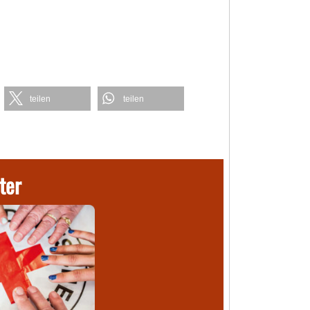
teilen
teilen
ter