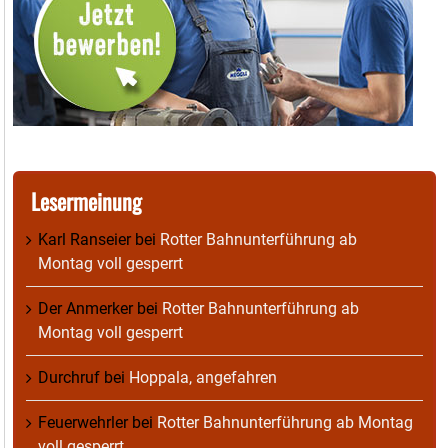
Lesermeinung
Karl Ranseier
bei
Rotter Bahnunterführung ab
Montag voll gesperrt
Der Anmerker
bei
Rotter Bahnunterführung ab
Montag voll gesperrt
Durchruf
bei
Hoppala, angefahren
Feuerwehrler
bei
Rotter Bahnunterführung ab Montag
voll gesperrt