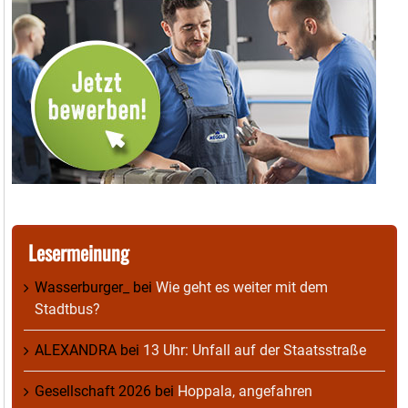
Lesermeinung
Wasserburger_
bei
Wie geht es weiter mit dem
Stadtbus?
ALEXANDRA
bei
13 Uhr: Unfall auf der Staatsstraße
Gesellschaft 2026
bei
Hoppala, angefahren