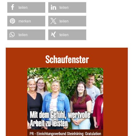
teilen
teilen
merken
teilen
teilen
teilen
Schaufenster