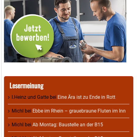
Lesermeinung
I.Heinz und Gatte
bei
Eine Ära ist zu Ende in Rott
Michl
bei
Ebbe im Rhein – grauebraune Fluten im Inn
Michl
bei
Ab Montag: Baustelle an der B15