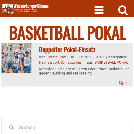
Skip
to
content
BASKETBALL POKAL
Doppelter Pokal-Einsatz
Von
Renate Drax
|
Do. 11.5.2023 - 10:06
|
Kategorien:
Heimatsport
,
Schlagzeilen
|
Tags:
BASKETBALL POKAL
Kämpfen und siegen: Herren I der Rotter Basketballer
gegen Raubling und Freilassing
0
Suche
nach: