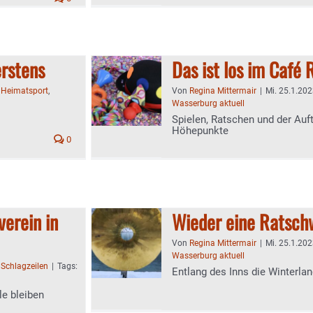
rstens
Das ist los im Café 
:
Heimatsport
,
Von
Regina Mittermair
|
Mi. 25.1.202
Wasserburg aktuell
Spielen, Ratschen und der Auft
Höhepunkte
0
verein in
Wieder eine Ratsch
Von
Regina Mittermair
|
Mi. 25.1.202
Wasserburg aktuell
:
Schlagzeilen
|
Tags:
Entlang des Inns die Winterlan
le bleiben