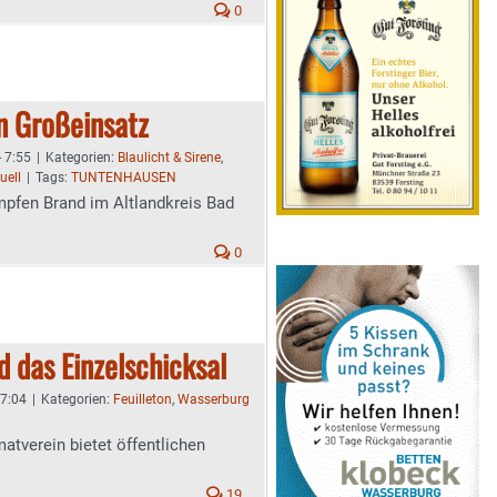
0
 Großeinsatz
- 7:55
|
Kategorien:
Blaulicht & Sirene
,
uell
|
Tags:
TUNTENHAUSEN
pfen Brand im Altlandkreis Bad
0
d das Einzelschicksal
 7:04
|
Kategorien:
Feuilleton
,
Wasserburg
tverein bietet öffentlichen
19