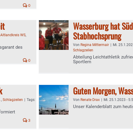
0
it
Wasserburg hat Süd
Stabhochsprung
:
Altlandkreis WS
,
Von
Regina Mittermair
|
Mi. 25.1.202
sgarant des
Schlagzeilen
Abteilung Leichtathletik zufri
0
Sportlern
k
Guten Morgen, Wass
:
.
,
Schlagzeilen
|
Tags:
Von
Renate Drax
|
Mi. 25.1.2023 - 5:
Unser Kalenderblatt zum heuti
formiert
3