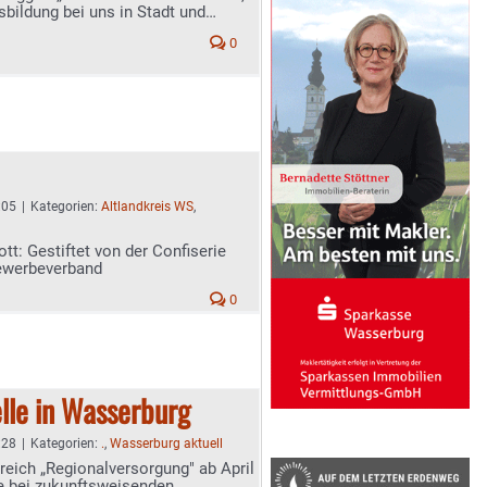
sbildung bei uns in Stadt und
0
:05
|
Kategorien:
Altlandkreis WS
,
ott: Gestiftet von der Confiserie
ewerbeverband
0
lle in Wasserburg
:28
|
Kategorien:
.
,
Wasserburg aktuell
eich „Regionalversorgung" ab April
e bei zukunftsweisenden