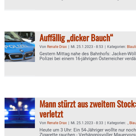
Auffällig „dicker Bauch“
Von
Renate Drax
|
Mi. 25.1.2023 - 8:53
|
Kategorien:
Blaul
Gestern Mittag nahe des Bahnhofs: Jacken-Wö
Polizei bei einem 16-jährigen Österreicher verdäc
Mann stürzt aus zweitem Stock
verletzt
Von
Renate Drax
|
Mi. 25.1.2023 - 8:33
|
Kategorien:
.
,
Blau
Heute um 3 Uhr: Ein 54-Jähriger wollte nur noch
Zigarette rauchen - Verhängnisvoller Mauervor