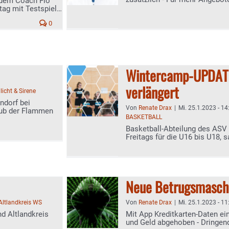
neuem Coach Flo
Therapiekonzepten
tag mit Testspiel
0
Wintercamp-UPDATE
verlängert
licht & Sirene
ndorf bei
Von
Renate Drax
|
Mi. 25.1.2023 - 14
aub der Flammen
BASKETBALL
Basketball-Abteilung des ASV R
Freitags für die U16 bis U18, 
anmelden
Neue Betrugsmasche
Altlandkreis WS
Von
Renate Drax
|
Mi. 25.1.2023 - 11
nd Altlandkreis
Mit App Kreditkarten-Daten ei
und Geld abgehoben - Dringen