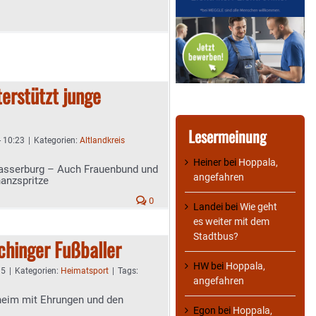
erstützt junge
Lesermeinung
- 10:23
|
Kategorien:
Altlandkreis
Heiner
bei
Hoppala,
Wasserburg – Auch Frauenbund und
angefahren
nanzspritze
0
Landei
bei
Wie geht
es weiter mit dem
Stadtbus?
achinger Fußballer
HW
bei
Hoppala,
15
|
Kategorien:
Heimatsport
|
Tags:
angefahren
eim mit Ehrungen und den
Egon
bei
Hoppala,