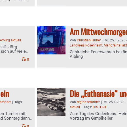
Am Mittwochmorgen
rburg aktuell
Von
Christian Huber
|
Mi. 25.1.2023 
Landkreis Rosenheim
,
Mangfalltal akt
paß: Jörg
sich auf viele
Zahlreiche Feuerwehren bekäm
Aibling
0
ein
Die „Euthanasie“ un
atsport
|
Tags:
Von
reginasemmler
|
Mi. 25.1.2023 -
aktuell
|
Tags:
HISTORIE
en-Turnier mit
Zum Tag des Gedenkens: Heima
nd Sonntag dann
Vortrag im Gimplkeller
0