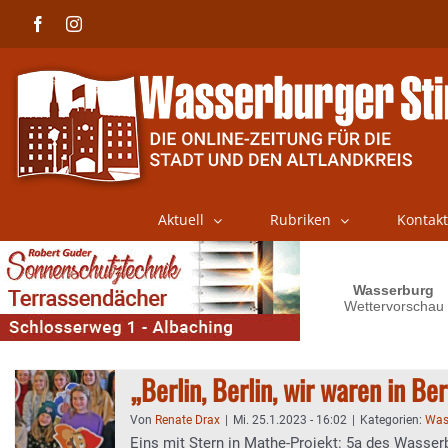
Skip
Facebook
Instagram
to
content
Aktuell
Rubriken
Kontakt
„Berlin, Berlin, wir waren in Ber
Von
Renate Drax
|
Mi. 25.1.2023 - 16:02
|
Kategorien:
Was
Eins mit Stern in Mathe-Projekt: 5a des Wasser