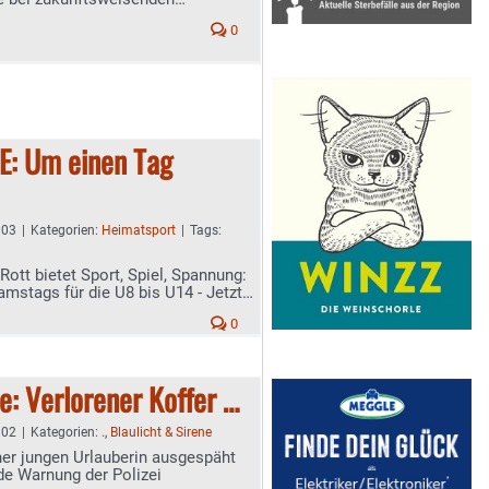
0
: Um einen Tag
:03
|
Kategorien:
Heimatsport
|
Tags:
ott bietet Sport, Spiel, Spannung:
samstags für die U8 bis U14 - Jetzt
0
: Verlorener Koffer …
:02
|
Kategorien:
.
,
Blaulicht & Sirene
ner jungen Urlauberin ausgespäht
de Warnung der Polizei