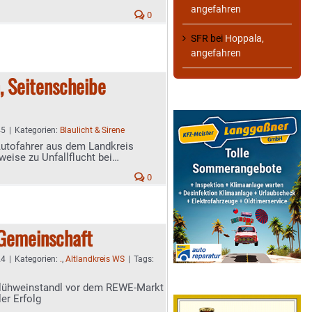
angefahren
0
SFR
bei
Hoppala,
angefahren
, Seitenscheibe
45
|
Kategorien:
Blaulicht & Sirene
Autofahrer aus dem Landkreis
eise zu Unfallflucht bei
0
 Gemeinschaft
24
|
Kategorien:
.
,
Altlandkreis WS
|
Tags:
Glühweinstandl vor dem REWE-Markt
er Erfolg