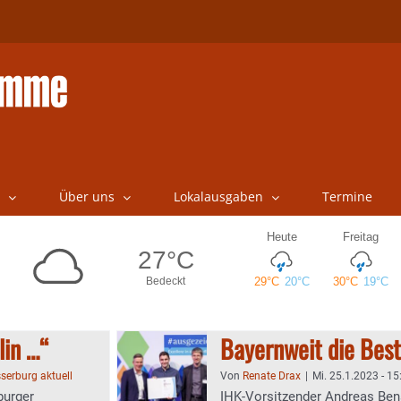
Über uns
Lokalausgaben
Termine
lin …“
Bayernweit die Best
serburg aktuell
Von
Renate Drax
|
Mi. 25.1.2023 - 15
burger
IHK-Vorsitzender Andreas Bens