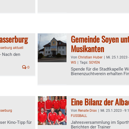
Wasserburg
Gemeinde Soyen unt
Musikanten​
serburg aktuell
 - Nach den
Von
Christian Huber
|
Mi. 25.1.2023 
WS
|
Tags:
SOYEN
0
Spende für die Stadtkapelle 
Bienenzuchtverein erhalten Fi
Eine Bilanz der Alb
serburg
Von
Renate Drax
|
Mi. 25.1.2023 - 9:
FUSSBALL
ser Kino-Tipp für
Jahresversammlung im Sporth
Berichten der Trainer