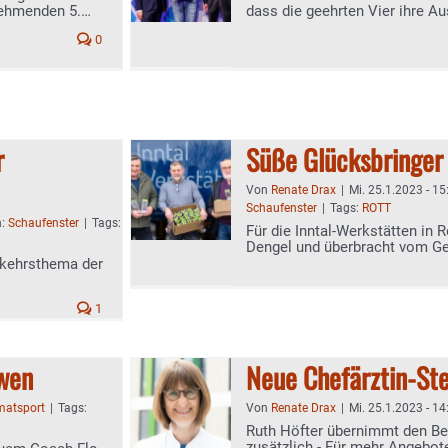
nehmenden 5.
dass die geehrten Vier ihre Au
Landkreis gemacht haben"
0
r
Süße Glücksbringer
Von
Renate Drax
|
Mi. 25.1.2023 - 15
Schaufenster
|
Tags:
ROTT
n:
Schaufenster
|
Tags:
Für die Inntal-Werkstätten in R
Dengel und überbracht vom G
rkehrsthema der
1
wen
Neue Chefärztin-Ste
matsport
|
Tags:
Von
Renate Drax
|
Mi. 25.1.2023 - 14
Ruth Höfter übernimmt den Ber
zusätzlich - Für mehr Angebot