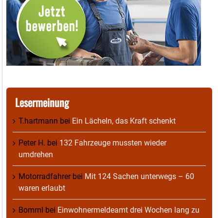
Lesermeinung
T.hartmann
bei
Ein Lächeln, das Kraft schenkt
Peter H.
bei
132 Fahrzeuge mussten wieder
umdrehen
Motorradfahrer
bei
Mit 124 Sachen unterwegs – 60
waren erlaubt
Bomml
bei
Einwohnermeldeamt drei Wochen lang zu