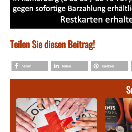
Teilen Sie diesen Beitrag!
teilen
teilen
merken
S