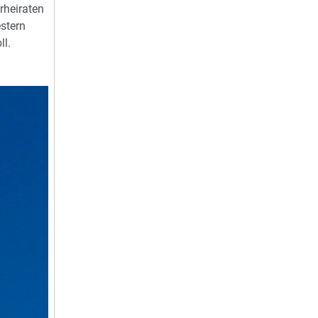
rheiraten
stern
ll.