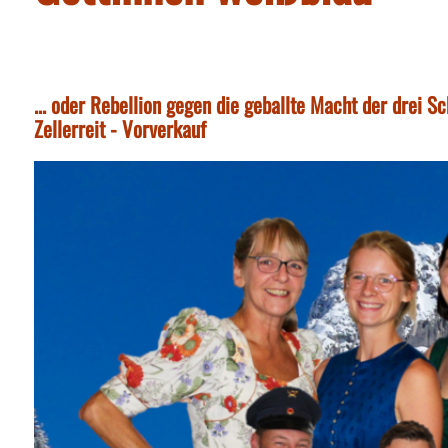
... oder Rebellion gegen die geballte Macht der drei S
Zellerreit - Vorverkauf