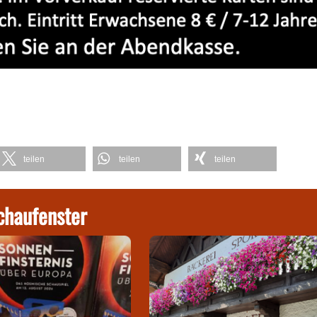
teilen
teilen
teilen
chaufenster