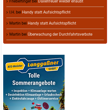
Friebertinger
bei
Daxenfeuer wieder erlaubt
I.H.
bei
Handy statt Aufsichtspflicht
Martin
bei
Handy statt Aufsichtspflicht
Martin
bei
Überwachung der Durchfahrtsverbote