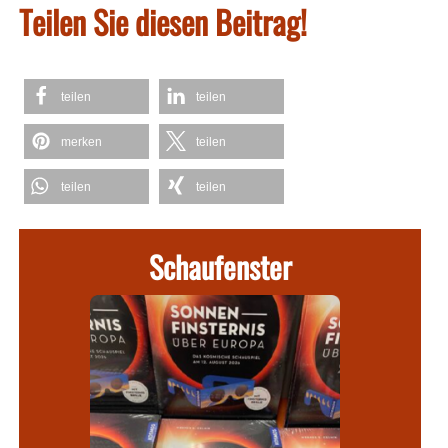
Teilen Sie diesen Beitrag!
teilen
teilen
merken
teilen
teilen
teilen
Schaufenster