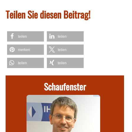
Teilen Sie diesen Beitrag!
teilen
teilen
merken
teilen
teilen
teilen
Schaufenster