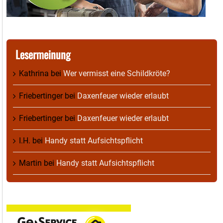
Lesermeinung
Kathrina
bei
Wer vermisst eine Schildkröte?
Friebertinger
bei
Daxenfeuer wieder erlaubt
Friebertinger
bei
Daxenfeuer wieder erlaubt
I.H.
bei
Handy statt Aufsichtspflicht
Martin
bei
Handy statt Aufsichtspflicht