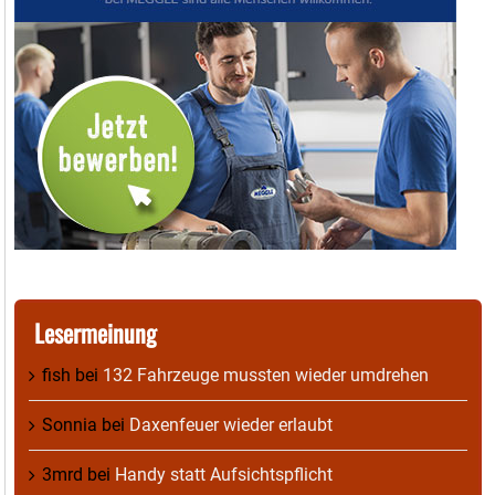
Lesermeinung
fish
bei
132 Fahrzeuge mussten wieder umdrehen
Sonnia
bei
Daxenfeuer wieder erlaubt
3mrd
bei
Handy statt Aufsichtspflicht