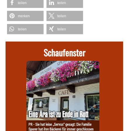
teilen
teilen
merken
teilen
teilen
teilen
Schaufenster