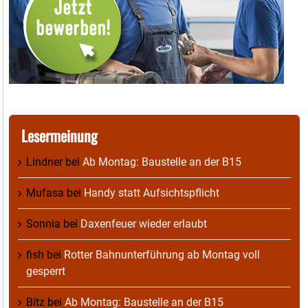
Lesermeinung
Lindner
bei
Ab Montag: Baustelle an der B15
Mufasa
bei
Handy statt Aufsichtspflicht
Sonnia
bei
Daxenfeuer wieder erlaubt
fish
bei
Rotter Bahnunterführung ab Montag voll
gesperrt
Bitz
bei
Ab Montag: Baustelle an der B15