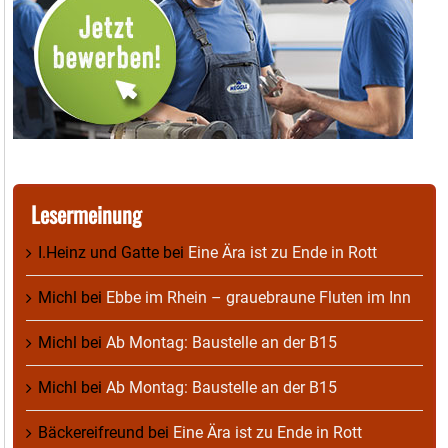
Lesermeinung
I.Heinz und Gatte
bei
Eine Ära ist zu Ende in Rott
Michl
bei
Ebbe im Rhein – grauebraune Fluten im Inn
Michl
bei
Ab Montag: Baustelle an der B15
Michl
bei
Ab Montag: Baustelle an der B15
Bäckereifreund
bei
Eine Ära ist zu Ende in Rott