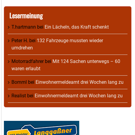
Lesermeinung
T.hartmann
bei
Ein Lächeln, das Kraft schenkt
Peter H.
bei
132 Fahrzeuge mussten wieder
umdrehen
Motorradfahrer
bei
Mit 124 Sachen unterwegs – 60
waren erlaubt
Bomml
bei
Einwohnermeldeamt drei Wochen lang zu
Realist
bei
Einwohnermeldeamt drei Wochen lang zu