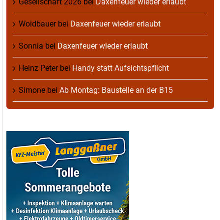
Gesellschaft 2026
bei
Daxenfeuer wieder erlaubt
Woidbauer
bei
Daxenfeuer wieder erlaubt
Sonnia
bei
Daxenfeuer wieder erlaubt
Heinz Peter
bei
Handy statt Aufsichtspflicht
Simone
bei
Ab Montag: Baustelle an der B15