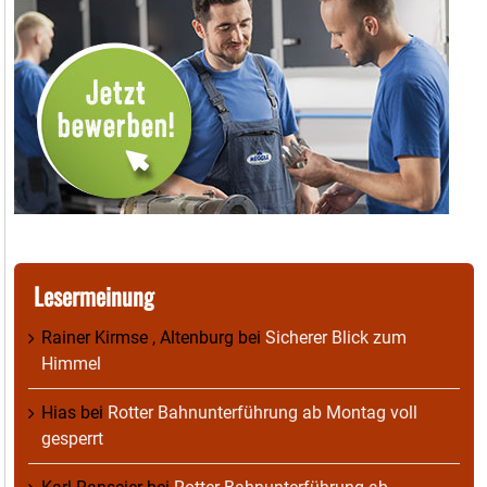
Lesermeinung
Rainer Kirmse , Altenburg
bei
Sicherer Blick zum
Himmel
Hias
bei
Rotter Bahnunterführung ab Montag voll
gesperrt