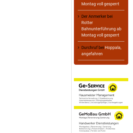
Montag voll gesperrt
Der Anmerker
bei
Rotter
Bahnunterführung ab
Montag voll gesperrt
Durchruf
bei
Hoppala,
angefahren