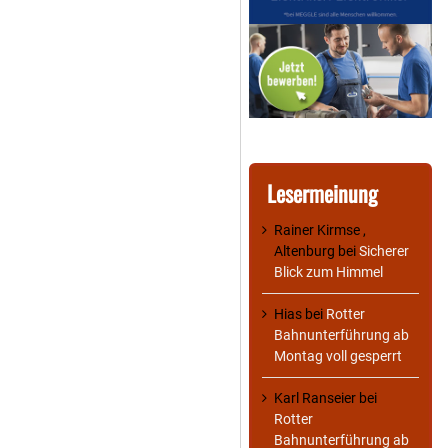
Lesermeinung
Rainer Kirmse ,
Altenburg
bei
Sicherer
Blick zum Himmel
Hias
bei
Rotter
Bahnunterführung ab
Montag voll gesperrt
Karl Ranseier
bei
Rotter
Bahnunterführung ab