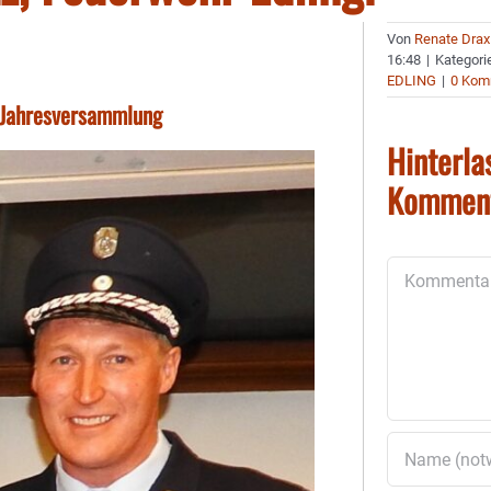
Von
Renate Drax
16:48
|
Kategori
EDLING
|
0 Kom
r Jahresversammlung
Hinterla
Kommen
Kommentar