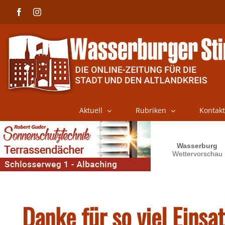
Skip
Facebook
Instagram
to
content
Aktuell
Rubriken
Kontakt
Danke für so viel Einsa